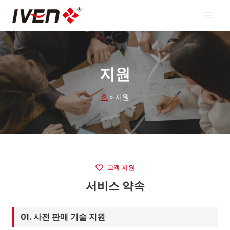
콘
텐
츠
로
건
너
뛰
지원
기
홈
»
지원
고객 지원
서비스 약속
01. 사전 판매 기술 지원