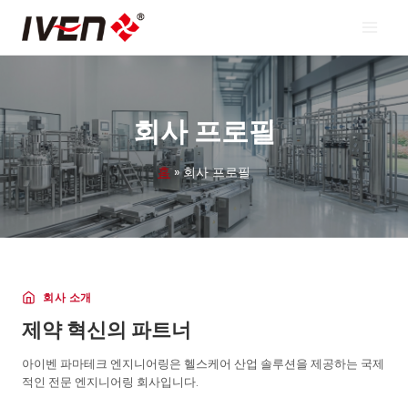
콘
텐
츠
로
건
너
뛰
회사 프로필
기
홈
»
회사 프로필
회사 소개
제약 혁신의 파트너
아이벤 파마테크 엔지니어링은 헬스케어 산업 솔루션을 제공하는 국제
적인 전문 엔지니어링 회사입니다.