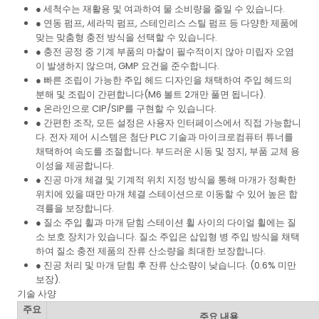
● 세척수는 재활용 및 여과하여 물 소비량을 줄일 수 있습니다.
● 연동 펌프, 세라믹 펌프, 스테인리스 스틸 펌프 등 다양한 제품에
맞는 맞춤형 충전 방식을 선택할 수 있습니다.
● 충전 공정 중 기계 부품의 마찰이 필수적이지 않아 미립자 오염
이 발생하지 않으며, GMP 요건을 준수합니다.
● 빠른 조립이 가능한 주입 헤드 디자인을 채택하여 주입 헤드의
분해 및 조립이 간편합니다(M6 볼트 2개만 풀면 됩니다).
● 온라인으로 CIP/SIP를 구현할 수 있습니다.
● 간편한 조작, 모든 설정은 사용자 인터페이스에서 직접 가능합니
다. 전자 제어 시스템은 첨단 PLC 기술과 마이크로컴퓨터 튜너를
채택하여 속도를 조절합니다. 부드러운 시동 및 정지, 부품 교체 용
이성을 제공합니다.
● 진공 마개 체결 및 기계적 위치 지정 방식을 통해 마개가 정확한
위치에 있을 때만 마개 체결 스테이션으로 이동할 수 있어 높은 합
격률을 보장합니다.
● 질소 주입 휠과 마개 닫힘 스테이션 휠 사이의 다이얼 휠에는 질
소 보호 장치가 있습니다. 질소 주입은 삽입형 병 주입 방식을 채택
하여 질소 충전 제품의 잔류 산소량을 최대한 보장합니다.
● 진공 처리 및 마개 닫힘 후 잔류 산소량이 낮습니다. (0.6% 미만
보장).
기술 사양
주요
주요 내용