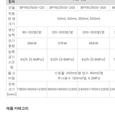
항목
모델
BPY50/500-120
BPY50/500-200
BPY50/500-300
B
적용
된 병
50ml, 100ml, 250ml, 500ml
크기
생산
80-120병/분
120-200병/분
200-300병/분
능력
전기
35KW
37KW
45KW
용량
압축
공기
43/h (0.6MPa)
53/h (0.6MPa)
63/h (0.6MPa)
소모
량
물 소
수돗물: 200ml/병 정수: 80ml/병
비량
주사용수: 120ml/병, 0.2MPa
전체
크기
17800×6000×2300
19000×6000×2300
24000×7000×2300
24
(mm)
제품 카테고리