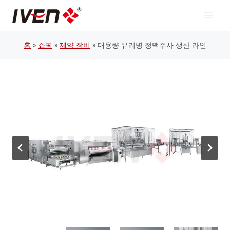
콘
텐
츠
로
홈
»
쇼핑
»
제약 장비
»
대용량 유리병 정맥주사 생산 라인
건
너
뛰
기