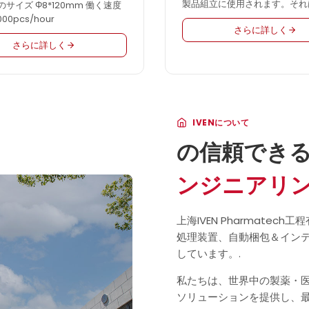
製品組立に使用されます。それ
サイズ Φ8*120mm 働く速度
自動です。個々のPLC＆HMI制
000pcs/hour
さらに詳しく
＆安全な操作、わずか3-4人の
さらに詳しく
うまく全体の行を実行するため
される。他のメーカーと比較し
ちの採血針組立機は、全体的に
持っています...
IVENについて
の信頼でき
ンジニアリ
上海IVEN Pharmate
処理装置、自動梱包＆イン
しています。.
私たちは、世界中の製薬・
ソリューションを提供し、最