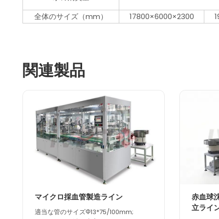
全体のサイズ（mm）
17800×6000×2300
1
関連製品
マイクロ採血管製造ライン
赤血球沈
立ライ
適当な管のサイズΦ13*75/100mm;