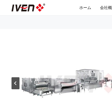
コ
ホーム
会社概
ン
テ
ン
ツ
へ
ス
キ
ッ
プ