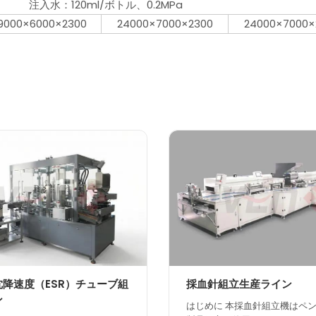
注入水：120ml/ボトル、0.2MPa
9000×6000×2300
24000×7000×2300
24000×7000×
降速度（ESR）チューブ組
採血針組立生産ライン
ン
はじめに 本採血針組立機はペ