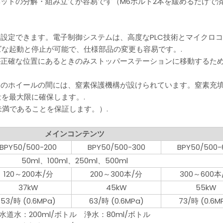
ヘッドの分解・組み立てが容易です（M6ボルト2本を緩めるだけで
接設定できます。電子制御システムは、高度なPLC技術とマイクロ
な起動と停止が可能で、仕様部品の変更も容易です。.
が正確な位置にあるときのみストッパーステーションに移動するた
ンのホイールの間には、窒素保護機構が設けられています。窒素充
を最大限に確保します。.
未満であることを保証します。）.
メインコンテンツ
BPY50/500-200
BPY50/500-300
BPY50/500-
50ml、100ml、250ml、500ml
120～200本/分
200～300本/分
300～600本
37kW
45kW
55kW
53/時 (0.6MPa)
63/時 (0.6MPa)
73/時 (0.6M
水道水：200ml/ボトル 浄水：80ml/ボトル