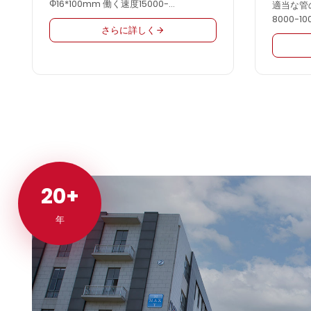
Φ16*100mm 働く速度15000-
適当な管の
18000pcs/hour
8000-10
さらに詳しく
20+
20+
年