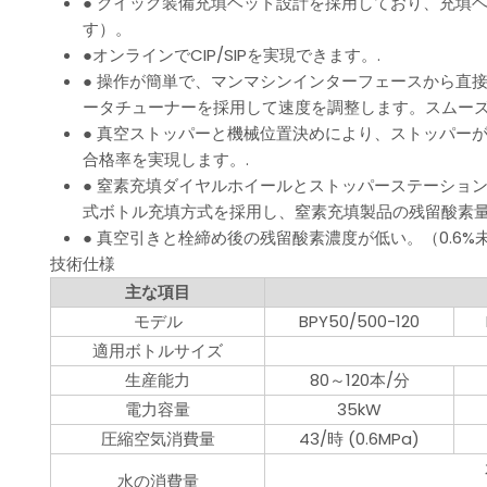
● クイック装備充填ヘッド設計を採用しており、充填
す）。
●オンラインでCIP/SIPを実現できます。.
● 操作が簡単で、マンマシンインターフェースから直
ータチューナーを採用して速度を調整します。スムーズ
● 真空ストッパーと機械位置決めにより、ストッパー
合格率を実現します。.
● 窒素充填ダイヤルホイールとストッパーステーショ
式ボトル充填方式を採用し、窒素充填製品の残留酸素量
● 真空引きと栓締め後の残留酸素濃度が低い。（0.6%
技術仕様
主な項目
モデル
BPY50/500-120
適用ボトルサイズ
生産能力
80～120本/分
電力容量
35kW
圧縮空気消費量
43/時 (0.6MPa)
水の消費量