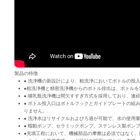
製品の特徴
● 洗浄機の新設計により、粗洗浄においてボトルの投
●粗洗浄機と精密洗浄機からのボトル排出は、ボトルを
● 哺乳瓶洗浄機は間欠すすぎ方式を採用しており、連
● ボトル投入口はボトルフックとガイドプレートの組
りません。.
● 洗浄水はリサイクルおよびろ過が可能で、水の使用
● 蠕動ポンプ、セラミックポンプ、ステンレス製ポン
●充填工程において、機械部品の摩擦は必須ではなく、