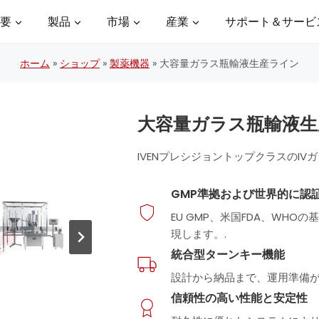
要
製品
市場
産業
サポート＆サービ
ホーム
»
ショップ
»
製薬機器
»
大容量ガラス瓶輸液生産ライン
大容量ガラス瓶輸液生
IVENプレシジョントップクラスのI
GMP準拠および世界的に認
EU GMP、米国FDA、WH
現します。.
統合型ターンキー機能
設計から納品まで、運用準備が
信頼性の高い性能と安定性