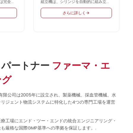
は完全に
組立機は、シリンジを自動的に組み立て
御で簡単
るために使用されます。ルアースリップ
さらに詳しく
労働者が
タイプ、ルアーロックタイプ等あらゆる
に必要と
注射器を生産できます。私たちの注射器
て、私た
組立機は、供給速度を表示するLCDディ
小さいを
スプレイを採用し、電子カウントで、個
別に組立速度を調整することができま
す。高効率、低...
るパートナー
ファーマ・エ
ング
ch工程有限公司は2005年に設立され、製薬機械、採血管機械、水
テリジェント物流システムに特化した4つの専門工場を運営
医療工場にエンド・ツー・エンドの統合エンジニアリング・
も厳格な国際GMP基準への準拠を保証します。.