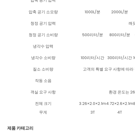
압축 공기 압력
압축 공기 소모량
1000L/분
2000L/분
청정 공기 압력
깨끗
청정 공기 소비량
500리터/분
800리터/분
냉각수 압력
냉각수 소비량
100리터/시간
300리터/시간
질소 소비량
고객의 특별 요구 사항에 따라 
작동 소음
객실 요구 사항
환경 온도는 26
전체 크기
3.26×2.0×2.1m
4.72×2.6×2.1m
무게
3T
4T
제품 카테고리