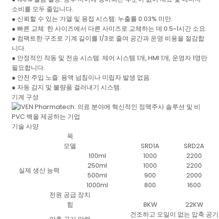
소비를 모두 줄입니다.
● 신뢰할 수 있는 가열 및 용접 시스템: 누출률 0.03% 미만.
● 빠른 교체: 한 사이즈에서 다른 사이즈로 교체하는 데 0.5~1시간 소요.
● 컴팩트한 구조로 기계 길이를 1/3로 줄여 공간과 운영 비용을 절감합
니다.
● 안정적인 작동 및 전송 시스템: 제어 시스템 1개, HMI 1개, 운영자 1명만
필요합니다.
● 안전 주입 노즐: 용액 넘침이나 미립자 발생 없음.
● 자동 감지 및 불량품 걸러내기 시스템.
기계 구성
기술 사양
목
모델
SRD1A
SRD2A
100ml
1000
2200
250ml
1000
2200
실제 생산 능력
500ml
900
2000
1000ml
800
1600
전원 공급 장치
힘
8KW
22KW
건조하고 오일이 없는 압축 공기이