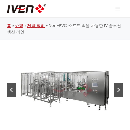
콘
텐
츠
로
홈
»
쇼핑
»
제약 장비
»
Non-PVC 소프트 백을 사용한 IV 솔루션
건
너
생산 라인
뛰
기