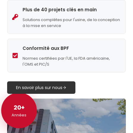
Plus de 40 projets clés en main
Solutions complètes pour l'usine, de la conception
à la mise en service
Conformité aux BPF
Normes certifiées par l'UE, la FDA américaine,
l'OMS et PIC/S
En savoir plus sur nous
20+
20+
Années