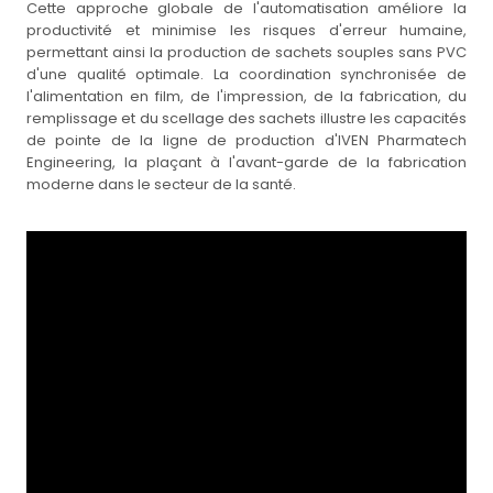
Cette approche globale de l'automatisation améliore la
productivité et minimise les risques d'erreur humaine,
permettant ainsi la production de sachets souples sans PVC
d'une qualité optimale. La coordination synchronisée de
l'alimentation en film, de l'impression, de la fabrication, du
remplissage et du scellage des sachets illustre les capacités
de pointe de la ligne de production d'IVEN Pharmatech
Engineering, la plaçant à l'avant-garde de la fabrication
moderne dans le secteur de la santé.