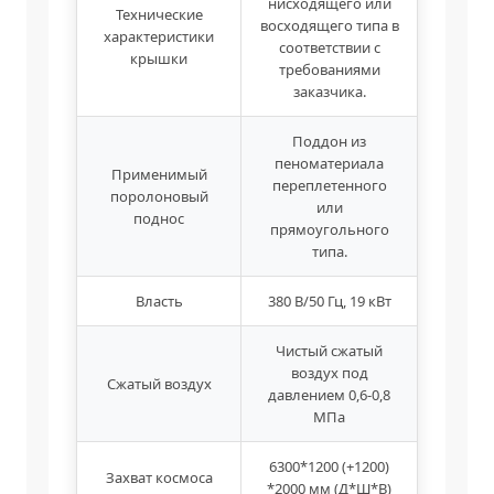
нисходящего или
Технические
восходящего типа в
характеристики
соответствии с
крышки
требованиями
заказчика.
Поддон из
пеноматериала
Применимый
переплетенного
поролоновый
или
поднос
прямоугольного
типа.
Власть
380 В/50 Гц, 19 кВт
Чистый сжатый
воздух под
Сжатый воздух
давлением 0,6-0,8
МПа
6300*1200 (+1200)
Захват космоса
*2000 мм (Д*Ш*В)