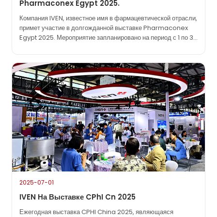
Pharmaconex Egypt 2025.
Компания IVEN, известное имя в фармацевтической отрасли,
примет участие в долгожданной выставке Pharmaconex
Egypt 2025. Мероприятие запланировано на период с 1 по 3
сентября 2025 года в Египетском международном
выставочном центре (EIEC) в Каире — ключевой площадке,
где мировое фармацевтическое сообщество собирается для
обмена идеями и демонстрации последних достижений….
2025-07-01
IVEN На Выставке CPhI Cn 2025
Ежегодная выставка CPHI China 2025, являющаяся