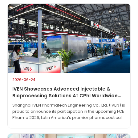
2026-06-24
IVEN Showcases Advanced Injectable &
Bioprocessing Solutions At CPhI Worldwide
2026
Shanghai IVEN Pharmatech Engineering Co., Ltd. (IVEN) is
proud to announce its participation in the upcoming FCE
Pharma 2026, Latin America’s premier pharmaceutical
technology exhibition. The event will take place from
June 1 to June 3, 2026, at the São Paulo Expo in São
Paulo, Brazil.