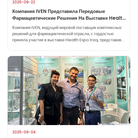
2025-09-22
Компания IVEN Представила Передовые
Фармацевтические Решения На Выставке Health
Expo Iraq.
Компания IVEN, ведущий мировой поставщик комплексных
решений для фармацевтической отрасли, с гордостью
приняла участие в выставке Health Expo Iraq, представив
свои новейшие инновации в области фармацевтической
инженерии и производственных технологий. На выставке
IVEN продемонстрировала свои комплексные решения «под
ключ», охватывающие линии производства растворов для
внутривенного введения, линии производства твердых
лекарственных форм, системы наполнения шприцев и
передовые технологии водоподготовки. Обладая
многолетним опытом работы в более чем 70 странах…
2025-09-04