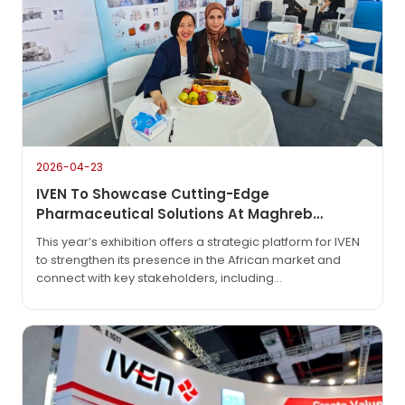
2026-04-23
IVEN To Showcase Cutting-Edge
Pharmaceutical Solutions At Maghreb
Pharma Expo 2026 In Algiers
This year’s exhibition offers a strategic platform for IVEN
to strengthen its presence in the African market and
connect with key stakeholders, including
pharmaceutical manufacturers, regulatory bodies, and
technology partners. As the industry continues to evolve
with increasing demand for automation, efficiency, and
compliance, IVEN will highlight its latest innovations
designed to meet global GMP standards and support
sustainable production.