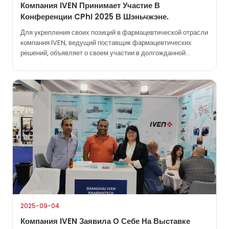
Компания IVEN Принимает Участие В
Конференции CPhI 2025 В Шэньчжэне.
Для укрепления своих позиций в фармацевтической отрасли
компания IVEN, ведущий поставщик фармацевтических
решений, объявляет о своем участии в долгожданной
выставке фармацевтической промышленности CPhI & PMEC
Pharmaceutical Industry Exhibition 2025, которая пройдет
в Шэньчжэне. Выставка запланирована на период с 1 по 3
сентября 2025 года в выставочном центре Shenzhen
Convention and Exhibition…
2025-09-04
Компания IVEN Заявила О Себе На Выставке