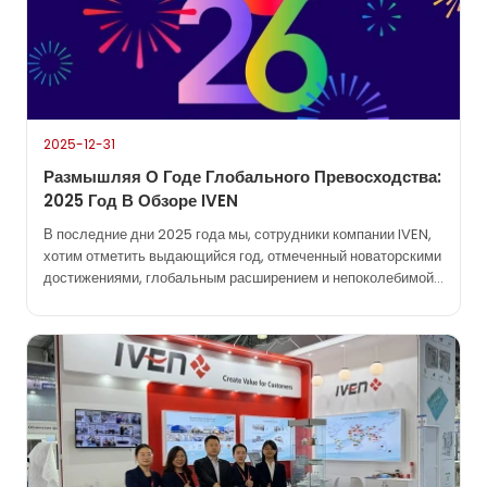
2025-12-31
Размышляя О Годе Глобального Превосходства:
2025 Год В Обзоре IVEN
В последние дни 2025 года мы, сотрудники компании IVEN,
хотим отметить выдающийся год, отмеченный новаторскими
достижениями, глобальным расширением и непоколебимой
приверженностью нашей миссии: “Создавать ценности для
клиентов”. Этот год не только укрепил наши позиции
первопроходцев в отрасли, но и углубил наши партнерские
отношения на разных континентах. Исторические вехи:
Новаторские глобальные проекты...