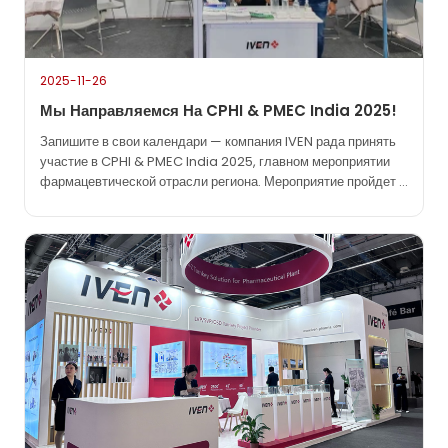
2025-11-26
Мы Направляемся На CPHI & PMEC India 2025!
Запишите в свои календари — компания IVEN рада принять
участие в CPHI & PMEC India 2025, главном мероприятии
фармацевтической отрасли региона. Мероприятие пройдет с
25 по 27 ноября 2025 года в выставочном центре India Expo
Centre в Большой Нойде (Дели NCR), и мы будем рады
видеть вас там. Поскольку фармацевтический мир
развивается стремительно, мероприятия…