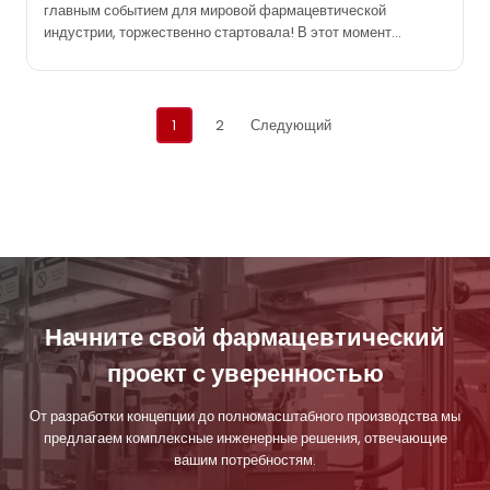
главным событием для мировой фармацевтической
индустрии, торжественно стартовала! В этот момент
Шанхайский новый международный выставочный центр
собирает ведущих мировых специалистов в области
фармацевтики и делится своим инновационным опытом.
Навигация
Команда IVEN с нетерпением ждет вашего визита на стенде
1
2
Следующий
D01 в зале N2, полный энтузиазма и непоколебимой
по
уверенности! (24-26 июня…)
постам
Начните свой фармацевтический
проект с уверенностью
От разработки концепции до полномасштабного производства мы
предлагаем комплексные инженерные решения, отвечающие
вашим потребностям.