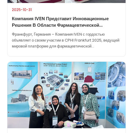
2025-10-31
Компания IVEN Представит Инновационные
Решения В Области Фармацевтической
Инженерии На Выставке CPHI Frankfurt 2025.
Франкфурт, Германия – Компания IVEN с гордостью
объявляет о своем участии в CPHI Frankfurt 2025, ведущей
мировой платформе для фармацевтической
промышленности. Это престижное мероприятие, которое
пройдет с 28 по 30 октября 2025 года в выставочном центре
Messe Frankfurt, соберет вместе новаторов,
производителей и ключевых игроков, формирующих
будущее разработки и производства лекарственных
препаратов. Как надежный партнер в фармацевтической
отрасли…