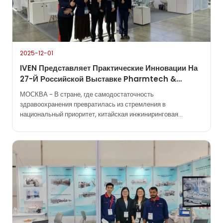
2025-12-01
IVEN Представляет Практические Инновации На
27-Й Российской Выставке Pharmtech &
Ingredients Expo
МОСКВА - В стране, где самодостаточность
здравоохранения превратилась из стремления в
национальный приоритет, китайская инжиниринговая
компания Shanghai IVEN Pharmatech Engineering Co.,
Ltd. приняла стратегическое и существенное участие в 27-й
выставке Pharmtech & Ingredients, прошедшей на этой
неделе в Москве. Присутствие IVEN не было обычным
посещением выставки, оно отражало более глубокие
обязательства: не только...