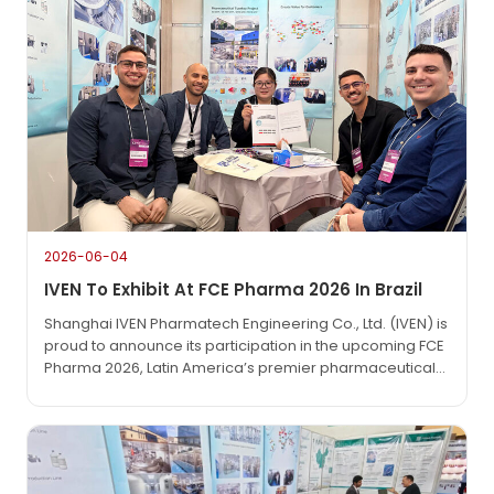
2026-06-04
IVEN To Exhibit At FCE Pharma 2026 In Brazil
Shanghai IVEN Pharmatech Engineering Co., Ltd. (IVEN) is
proud to announce its participation in the upcoming FCE
Pharma 2026, Latin America’s premier pharmaceutical
technology exhibition. The event will take place from
June 1 to June 3, 2026, at the São Paulo Expo in São
Paulo, Brazil.