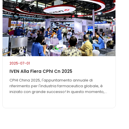
di produzione per soluzioni endovenose, linee per
farmaci solidi, sistemi di riempimento siringhe e
tecnologie avanzate per il trattamento delle acque.
Con decenni di esperienza al servizio di oltre 70
paesi…
2025-07-01
IVEN Alla Fiera CPhI Cn 2025
CPHI China 2025, l'appuntamento annuale di
riferimento per l'industria farmaceutica globale, è
iniziato con grande successo! In questo momento,
lo Shanghai New International Expo Center riunisce
le principali forze farmaceutiche mondiali e una
grande capacità innovativa. Il team IVEN vi aspetta
con entusiasmo e incrollabile fiducia allo stand D01
nel padiglione N2! (24-26 giugno…