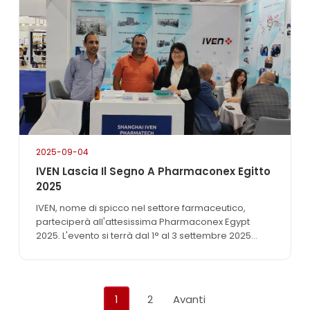
In qualità di partner di fiducia nel settore
farmaceutico…
2025-09-04
IVEN Lascia Il Segno A Pharmaconex Egitto
2025
IVEN, nome di spicco nel settore farmaceutico,
parteciperà all'attesissima Pharmaconex Egypt
2025. L'evento si terrà dal 1° al 3 settembre 2025
presso l'Egypt International Exhibition Center (EIEC)
del Cairo, una piattaforma fondamentale dove la
comunità farmaceutica globale si riunisce per
scambiare idee e presentare le ultime innovazioni.
Navigazione
1
2
Avanti