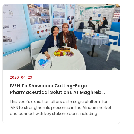
2026-04-23
IVEN To Showcase Cutting-Edge
Pharmaceutical Solutions At Maghreb
Pharma Expo 2026 In Algiers
This year’s exhibition offers a strategic platform for
IVEN to strengthen its presence in the African market
and connect with key stakeholders, including
pharmaceutical manufacturers, regulatory bodies,
and technology partners. As the industry continues
to evolve with increasing demand for automation,