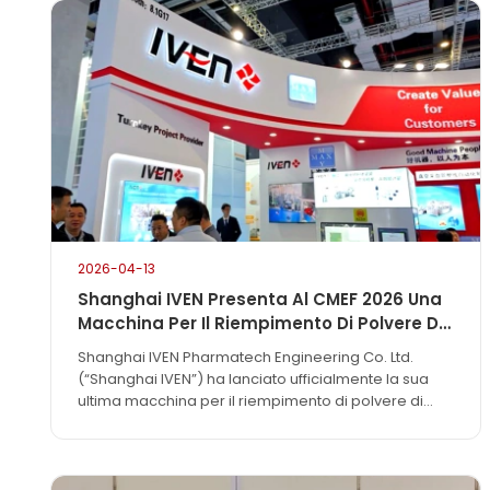
2026-04-13
Shanghai IVEN Presenta Al CMEF 2026 Una
Macchina Per Il Riempimento Di Polvere Di
Fluoruro Di Sodio Alimentata Da
Shanghai IVEN Pharmatech Engineering Co. Ltd.
Intelligenza Artificiale, Stabilendo Un
(“Shanghai IVEN”) ha lanciato ufficialmente la sua
Nuovo Standard Per La Precisione A Livello
ultima macchina per il riempimento di polvere di
Di Milligrammo
fluoruro di sodio, sviluppata in proprio, in occasione
della 92a Fiera internazionale cinese delle
apparecchiature mediche (CMEF 2026). Questa
innovativa apparecchiatura, caratterizzata da una