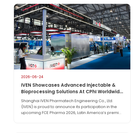
2026-06-24
IVEN Showcases Advanced Injectable &
Bioprocessing Solutions At CPhI Worldwide
2026
Shanghai IVEN Pharmatech Engineering Co., Ltd.
(IVEN) is proud to announce its participation in the
upcoming FCE Pharma 2026, Latin America’s premier
pharmaceutical technology exhibition. The event will
take place from June 1 to June 3, 2026, at the São
Paulo Expo in São Paulo, Brazil.