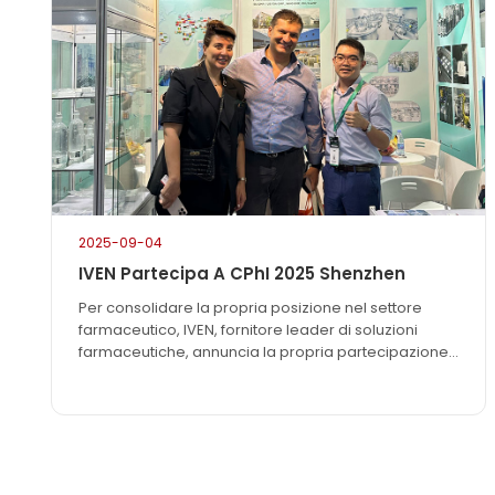
eventi...
2025-09-04
IVEN Partecipa A CPhI 2025 Shenzhen
Per consolidare la propria posizione nel settore
farmaceutico, IVEN, fornitore leader di soluzioni
farmaceutiche, annuncia la propria partecipazione
all'attesissima fiera CPhI & PMEC Pharmaceutical
Industry Exhibition 2025, che si terrà a Shenzhen. La
fiera si svolgerà dal 1° al 3 settembre 2025 presso lo
Shenzhen Convention and Exhibition Centre.