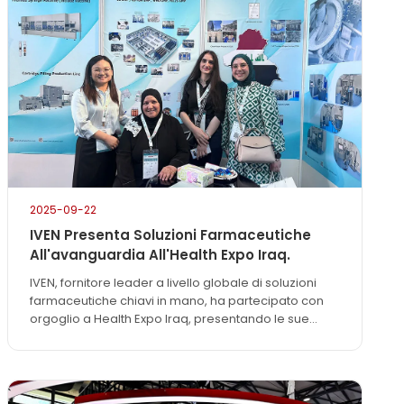
routine della fiera, la presenza di IVEN rifletteva un
impegno più profondo: non solo...
2025-09-22
IVEN Presenta Soluzioni Farmaceutiche
All'avanguardia All'Health Expo Iraq.
IVEN, fornitore leader a livello globale di soluzioni
farmaceutiche chiavi in mano, ha partecipato con
orgoglio a Health Expo Iraq, presentando le sue
ultime innovazioni nell'ingegneria farmaceutica e
nelle tecnologie di produzione. In occasione della
fiera, IVEN ha messo in evidenza le sue soluzioni
complete "chiavi in mano", che comprendono linee