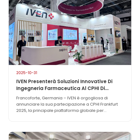
approfondito le nostre partnership in tutti i continenti.
Pietre miliari storiche: Progetti globali pionieristici...
2025-10-31
IVEN Presenterà Soluzioni Innovative Di
Ingegneria Farmaceutica Al CPHI Di
Francoforte 2025.
Francoforte, Germania – IVEN è orgogliosa di
annunciare la sua partecipazione a CPHI Frankfurt
2025, la principale piattaforma globale per
l'industria farmaceutica. L'evento, che si terrà dal 28
al 30 ottobre 2025 presso la Messe Frankfurt, riunisce
innovatori, produttori e figure chiave che plasmano il
futuro dello sviluppo e della produzione di farmaci.