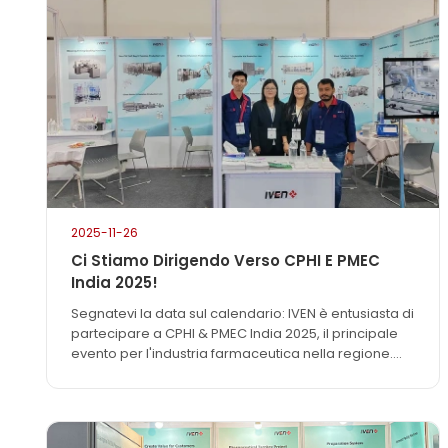
precisione “a livello di milligrammi” e da un sistema
di dosaggio intelligente alimentato dall'intelligenza
artificiale, è diventata una delle principali attrazioni
della fiera grazie alle sue eccezionali prestazioni e
alla...
2025-11-26
Ci Stiamo Dirigendo Verso CPHI E PMEC
India 2025!
Segnatevi la data sul calendario: IVEN è entusiasta di
partecipare a CPHI & PMEC India 2025, il principale
evento per l'industria farmaceutica nella regione.
L'evento si terrà dal 25 al 27 novembre 2025 presso
l'India Expo Centre di Greater Noida (Delhi NCR) e
saremmo lieti di incontrarvi. Poiché il mondo
farmaceutico è in continua e rapida evoluzione, gli