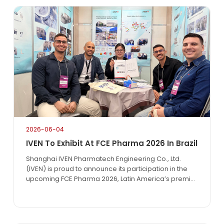
2026-06-04
IVEN To Exhibit At FCE Pharma 2026 In Brazil
Shanghai IVEN Pharmatech Engineering Co., Ltd.
(IVEN) is proud to announce its participation in the
upcoming FCE Pharma 2026, Latin America’s premier
pharmaceutical technology exhibition. The event will
take place from June 1 to June 3, 2026, at the São
Paulo Expo in São Paulo, Brazil.