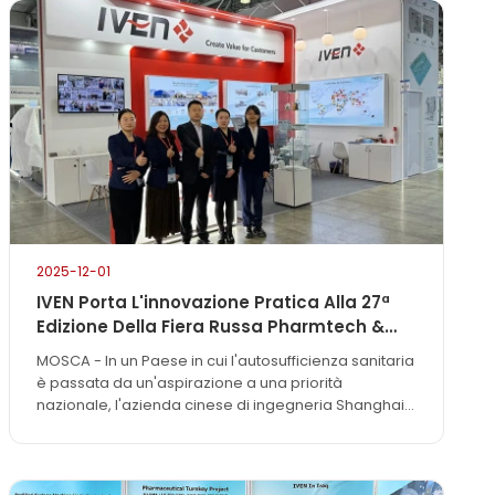
efficiency, and compliance, IVEN will highlight its
latest innovations designed to meet global GMP
standards and support sustainable production.
2025-12-01
IVEN Porta L'innovazione Pratica Alla 27ª
Edizione Della Fiera Russa Pharmtech &
Ingredients
MOSCA - In un Paese in cui l'autosufficienza sanitaria
è passata da un'aspirazione a una priorità
nazionale, l'azienda cinese di ingegneria Shanghai
IVEN Pharmatech Engineering Co., Ltd. ha fatto
un'apparizione strategica e sostanziale alla 27a
Pharmtech & Ingredients Exhibition, tenutasi questa
settimana a Mosca. Lungi dall'essere una tappa di