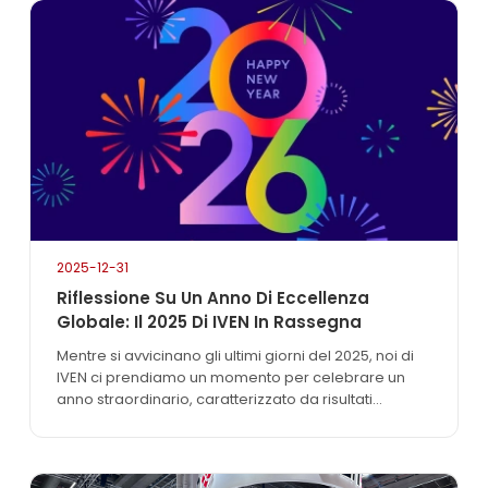
2025-12-31
Riflessione Su Un Anno Di Eccellenza
Globale: Il 2025 Di IVEN In Rassegna
Mentre si avvicinano gli ultimi giorni del 2025, noi di
IVEN ci prendiamo un momento per celebrare un
anno straordinario, caratterizzato da risultati
rivoluzionari, espansione globale e impegno
costante verso la nostra missione: “Creare valore
per i clienti”. Quest'anno non solo ha rafforzato la
nostra posizione di pionieri del settore, ma ha anche