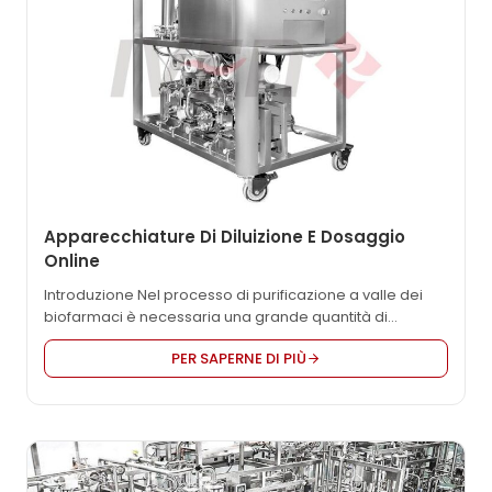
Apparecchiature Di Diluizione E Dosaggio
Online
Introduzione Nel processo di purificazione a valle dei
biofarmaci è necessaria una grande quantità di
tamponi. L'accuratezza e la riproducibilità dei tamponi
PER SAPERNE DI PIÙ
hanno un grande impatto sul processo di purificazione
delle proteine. Il sistema di diluizione e dosaggio online
può combinare una varietà di tamponi
monocomponente. L'acqua madre e il diluente
vengono miscelati...