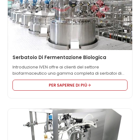
Serbatoio Di Fermentazione Biologica
Introduzione IVEN offre ai clienti del settore
biofarmaceutico una gamma completa di serbatoi di
fermentazione per colture microbiche, dalla ricerca e
PER SAPERNE DI PIÙ
sviluppo in laboratorio, alle prove pilota fino alla
produzione industriale, e fornisce soluzioni
ingegneristiche personalizzate. La progettazione e la
produzione dei serbatoi di fermentazione seguono
rigorosamente le normative GMP e i requisiti ASME-BPE,
adottano un design professionale, facile da usare e
modulare e sono in grado di fornire contenitori...