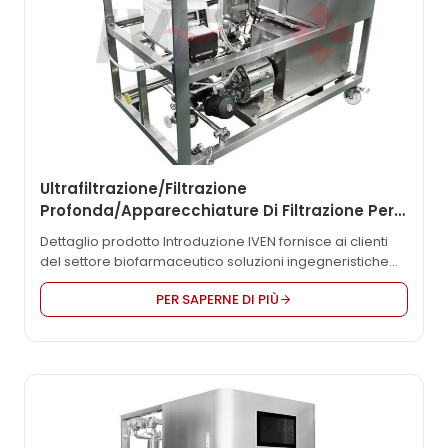
Ultrafiltrazione/Filtrazione
Profonda/Apparecchiature Di Filtrazione Per
La Disintossicazione
Dettaglio prodotto Introduzione IVEN fornisce ai clienti
del settore biofarmaceutico soluzioni ingegneristiche
relative alla tecnologia delle membrane. Le
PER SAPERNE DI PIÙ
apparecchiature per l'ultrafiltrazione/strato
profondo/rimozione dei virus sono compatibili con i
pacchetti di membrane Pall e Millipore. Il design del
sistema è compatibile e può essere personalizzato in
base alle esigenze del cliente. Il design segue il codice
ASME-BPE, che può ridurre i residui del liquido...