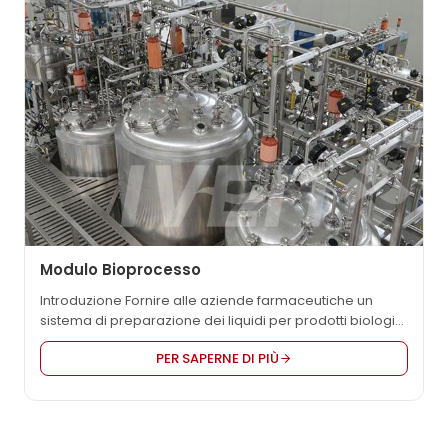
complete di...
Modulo Bioprocesso
Introduzione Fornire alle aziende farmaceutiche un
sistema di preparazione dei liquidi per prodotti biologici
come vaccini, anticorpi monoclonali e proteine
PER SAPERNE DI PIÙ
ricombinanti, che comprende la preparazione del
terreno, la fermentazione, la raccolta, la preparazione
del tampone e la preparazione del preparato. Il sistema
adotta un design modulare 3D, compatto, bello e
generoso. I materiali principali come serbatoi, pompe,