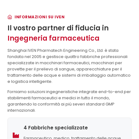
scambiatori di calore, filtri, valvole, tubi, contatori, ecc....
INFORMAZIONI SU IVEN
Il vostro partner di fiducia in
Ingegneria farmaceutica
Shanghai IVEN Pharmatech Engineering Co., Ltd. è stata
fondata nel 2005 e gestisce quattro fabbriche professionali
specializzate in macchinari farmaceutici, macchinari per
provette per il prelievo di sangue, apparecchiature per il
trattamento delle acque e sistemi di imballaggio automatico
e logistica intelligente.
Forniamo soluzioni ingegneristiche integrate end-to-end per
stabilimenti farmaceutici e medici in tutto il mondo,
garantendo la conformità ai più severi standard GMP
internazionali.
4 Fabbriche specializzate
Farmaceutico, medico, trattamento delle acque,