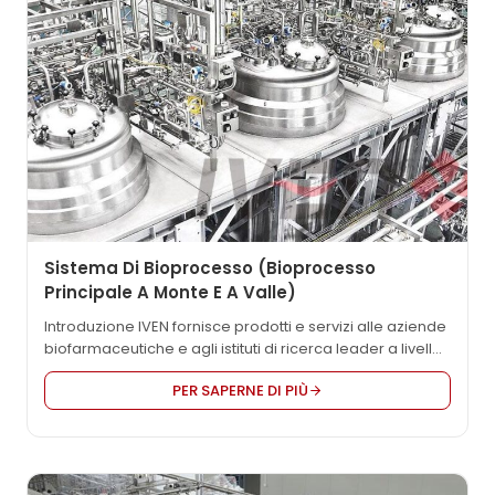
Sistema Di Bioprocesso (bioprocesso
Principale A Monte E A Valle)
Introduzione IVEN fornisce prodotti e servizi alle aziende
biofarmaceutiche e agli istituti di ricerca leader a livello
mondiale e offre soluzioni ingegneristiche integrate
PER SAPERNE DI PIÙ
personalizzate in base alle esigenze degli utenti
dell'industria biofarmaceutica, che vengono utilizzate
nei settori dei farmaci proteici ricombinanti, degli
anticorpi, dei vaccini e degli emoderivati. Si concentra
sulla fornitura alle aziende biofarmaceutiche di soluzioni