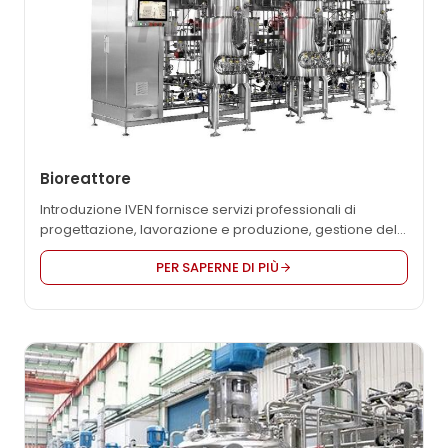
Bioreattore
Introduzione IVEN fornisce servizi professionali di
progettazione, lavorazione e produzione, gestione del
progetto, verifica e assistenza post-vendita. Fornisce
PER SAPERNE DI PIÙ
alle aziende biofarmaceutiche, quali vaccini, farmaci a
base di anticorpi monoclonali, farmaci a base di
proteine ricombinanti e altre aziende biofarmaceutiche,
una personalizzazione dal laboratorio, al test pilota, alla
scala di produzione. Una gamma completa di
bioreattori per colture cellulari di mammiferi e soluzioni
innovative di ingegneria generale. Il...