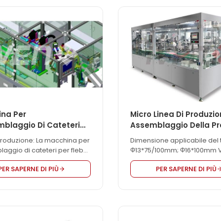
ipo luer lock, ecc. La nostra
provette di campionamento
 assemblatrice di siringhe
virus. Ha un alto grado di
n display LCD per
automazione, un'elevata eff
are la velocità di
produttiva e un buon control
zione e può regolare la
processo e della qualità. V
 di assemblaggio
prodotto Processo di produ
amente, con conteggio
Caricare manualmente la pr
co. Alta efficienza, bassa...
il tappo nella tramoggia, e m
na Per
Micro Linea Di Produzio
mblaggio Di Cateteri
Assemblaggio Della Pr
nosi
Di Raccolta Del Sangu
troduzione: La macchina per
Dimensione applicabile del
laggio di cateteri per flebo,
Φ13*75/100mm; Φ16*100mm V
a anche macchina per
di lavoro 15000-18000pcs/o
PER SAPERNE DI PIÙ
PER SAPERNE DI PIÙ
laggio di cannule per flebo,
avuto un grande successo
lla cannula per flebo
e per flebo), è il processo
so il quale la cannula viene
in una vena al fine di fornire