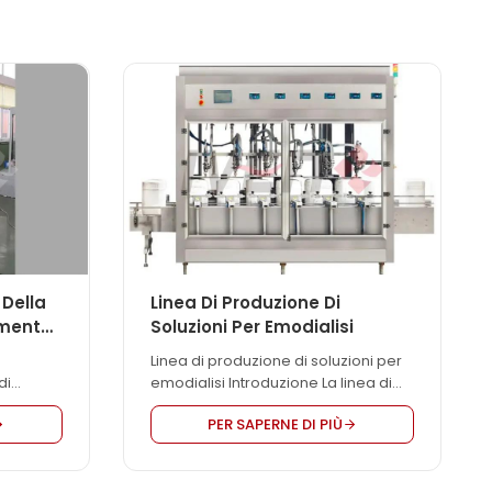
 Della
Linea Di Produzione Di
amento
Soluzioni Per Emodialisi
Linea di produzione di soluzioni per
di
emodialisi Introduzione La linea di
a di
riempimento per emodialisi adotta
PER SAPERNE DI PIÙ
tilizzata
la tecnologia tedesca avanzata ed
imento
è appositamente progettata per il
riempimento del dialisato. La parte