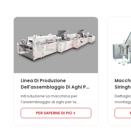
Linea Di Produzione
Macchi
Dell'assemblaggio Di Aghi Per
Siring
La Raccolta Del Sangue
Introduzione La macchina per
Dettagli
l'assemblaggio di aghi per la
montaggi
raccolta del sangue è utilizzata per
macchina
PER SAPERNE DI PIÙ
l'assemblaggio di prodotti con aghi
siringhe 
per la raccolta del sangue di tipo a
automati
penna. È completamente
tutti i tip