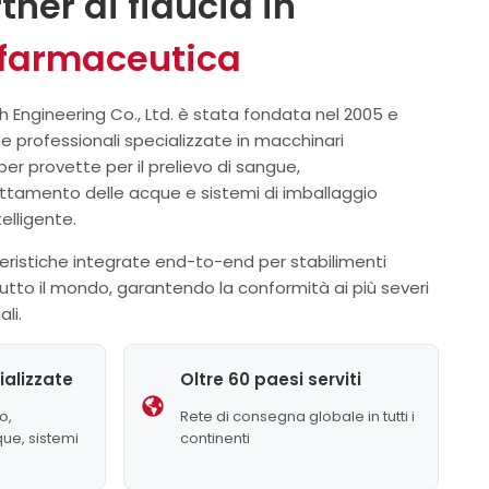
rtner di fiducia in
 farmaceutica
Engineering Co., Ltd. è stata fondata nel 2005 e
e professionali specializzate in macchinari
er provette per il prelievo di sangue,
attamento delle acque e sistemi di imballaggio
elligente.
eristiche integrate end-to-end per stabilimenti
tutto il mondo, garantendo la conformità ai più severi
li.
ializzate
Oltre 60 paesi serviti
o,
Rete di consegna globale in tutti i
ue, sistemi
continenti