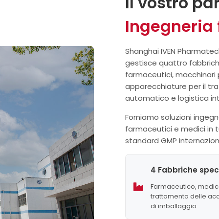
Il vostro pa
Ingegneria
Shanghai IVEN Pharmatech 
gestisce quattro fabbrich
farmaceutici, macchinari p
apparecchiature per il tr
automatico e logistica int
Forniamo soluzioni ingegn
farmaceutici e medici in 
standard GMP internaziona
4 Fabbriche spec
Farmaceutico, medic
trattamento delle acq
di imballaggio