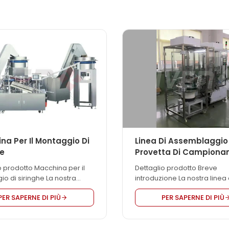
na Per Il Montaggio Di
Linea Di Assemblaggio
he
Provetta Di Campion
Del Virus
o prodotto Macchina per il
Dettaglio prodotto Breve
o di siringhe La nostra
introduzione La nostra linea 
 per il montaggio di
assemblaggio della provett
PER SAPERNE DI PIÙ
PER SAPERNE DI PIÙ
è utilizzata per il montaggio
campionamento del virus è u
co di siringhe. Può produrre
principalmente per il riemp
i di siringhe, tra cui il tipo luer
del mezzo di trasporto nelle