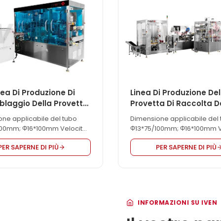
so venoso per il
onista medico al posto
 in acciaio. IVEN IV Cannula
Machine aiuta i nostri...
nea Di Produzione Di
Linea Di Produzione Del
laggio Della Provetta
Provetta Di Raccolta D
colta Del Sangue Sotto
Sangue A Vuoto Intelli
ne applicabile del tubo
Dimensione applicabile del
100mm; Φ16*100mm Velocità
Φ13*75/100mm; Φ16*100mm V
o 10000-15000pcs/ora
di lavoro 18000-20000pcs/o
PER SAPERNE DI PIÙ
PER SAPERNE DI PIÙ
INFORMAZIONI SU IVEN