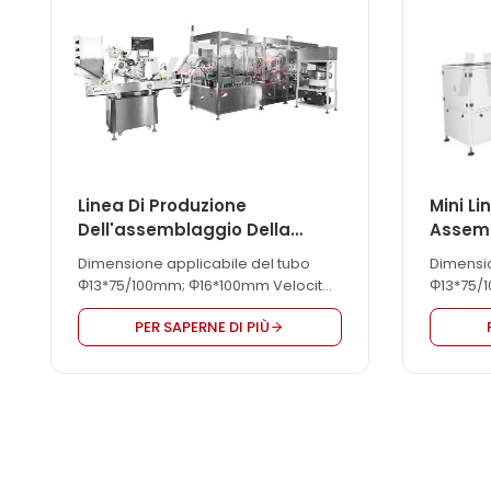
mm
un acces
professi
dell'ago
Assembly 
Linea Di Produzione
Mini Li
Dell'assemblaggio Della
Assemb
Provetta Di Raccolta Del
Di Rac
Dimensione applicabile del tubo
Dimensio
Sangue Sottovuoto
Vuoto
Φ13*75/100mm; Φ16*100mm Velocità
Φ13*75/
di lavoro 15000-25000pcs/ora
di lavor
PER SAPERNE DI PIÙ