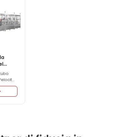
la
el
gente
 tubo
elocità
ra