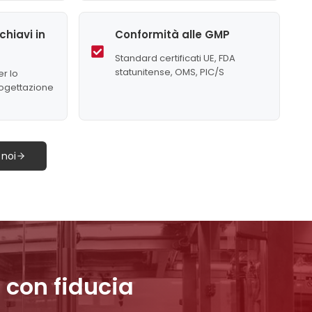
chiavi in
Conformità alle GMP
Standard certificati UE, FDA
statunitense, OMS, PIC/S
r lo
rogettazione
 noi
 con fiducia