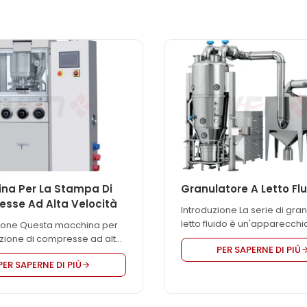
na Per La Stampa Di
Granulatore A Letto Fl
sse Ad Alta Velocità
Introduzione La serie di gran
letto fluido è un'apparecchi
zione Questa macchina per
ideale per l'essiccazione di 
zione di compresse ad alta
PER SAPERNE DI PIÙ
acquosi prodotti in modo
 è controllata da PLC e
PER SAPERNE DI PIÙ
convenzionale. Progettato 
ccia uomo-macchina con
successo sulla base
reen. La pressione del
dell'assorbimento e della d
viene rilevata da un
di tecnologie avanzate stran