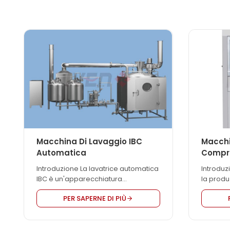
Macchina Di Lavaggio IBC
Macchi
Automatica
Compre
Introduzione La lavatrice automatica
Introdu
IBC è un'apparecchiatura
la produ
necessaria nella linea di produzione
velocità
PER SAPERNE DI PIÙ
di dosaggi solidi. Viene utilizzata per
interfa
il lavaggio di IBC e può evitare la
touch sc
contaminazione incrociata. Questa
punzone 