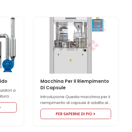
uido
Macchina Per Il Riempimento
Di Capsule
ulatori a
atura
Introduzione Questa macchina per il
prodotti
riempimento di capsule è adatta al
riempimento di varie capsule
con
PER SAPERNE DI PIÙ
nazionali o importate. Questa
macchina è controllata da una
igestione
combinazione di elettricità e gas. È
iere, è