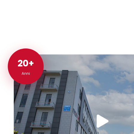
macchina ha raggiunto il livello
sensore 
avanzato internazionale tra i
ottenere 
prodotti simili. Può essere utilizzata
della pr
per il lavaggio automatico e
Regola 
l'asciugatura dei contenitori in
profondi
industrie come quella farmaceutica,
polvere 
alimentare e chimica. La pressione...
compress
controll
produzio
stesso t
20+
20+
Anni