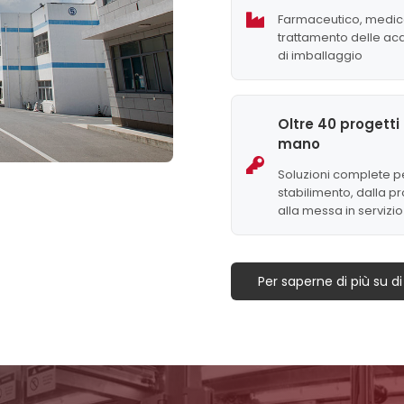
Farmaceutico, medic
trattamento delle acq
di imballaggio
Oltre 40 progetti 
mano
Soluzioni complete pe
stabilimento, dalla p
alla messa in servizio
Per saperne di più su di