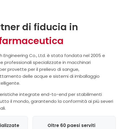
dotata di un dispositivo elettronico di
cchiature
conteggio automatico, che può
ne di
completare automaticamente il
posizionamento, la separazione, il
ente
rtner di fiducia in
riempimento e il blocco delle
capsule rispettivamente, riducendo
l'intensità del lavoro, migliorando
 farmaceutica
ecnico...
l'efficienza di produzione e...
Engineering Co., Ltd. è stata fondata nel 2005 e
e professionali specializzate in macchinari
er provette per il prelievo di sangue,
attamento delle acque e sistemi di imballaggio
elligente.
eristiche integrate end-to-end per stabilimenti
tutto il mondo, garantendo la conformità ai più severi
li.
ializzate
Oltre 60 paesi serviti