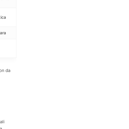
tica
iara
non da
ali
la