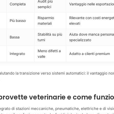
Audit più
Completa
Vantaggio nelle esportazio
semplici
Risparmio
Rilevante con costi energet
Più basso
materiali
elevati
Stabilità su più
Aiuta dove manca persona
Bassa
turni
specializzato
Meno difetti a
Integrato
Adatto a clienti premium
valle
lutando la transizione verso sistemi automatici: il vantaggio no
.
provette veterinarie e come funzi
egrato di stazioni meccaniche, pneumatiche, elettriche e di vis