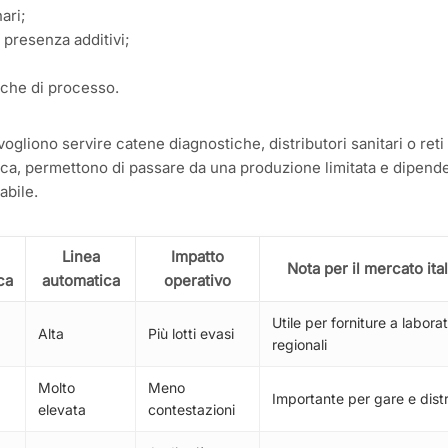
ari;
 presenza additivi;
iche di processo.
ogliono servire catene diagnostiche, distributori sanitari o reti
ratica, permettono di passare da una produzione limitata e dipend
abile.
Linea
Impatto
Nota per il mercato ita
ca
automatica
operativo
Utile per forniture a laborat
Alta
Più lotti evasi
regionali
Molto
Meno
Importante per gare e distr
elevata
contestazioni