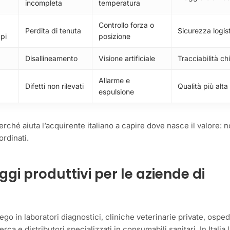
incompleta
temperatura
Controllo forza o
Perdita di tenuta
Sicurezza logis
pi
posizione
Disallineamento
Visione artificiale
Tracciabilità ch
Allarme e
Difetti non rilevati
Qualità più alta
espulsione
ché aiuta l’acquirente italiano a capire dove nasce il valore: 
rdinati.
ggi produttivi per le aziende di
go in laboratori diagnostici, cliniche veterinarie private, osped
cerca e distributori specializzati in consumabili sanitari. In Italia 