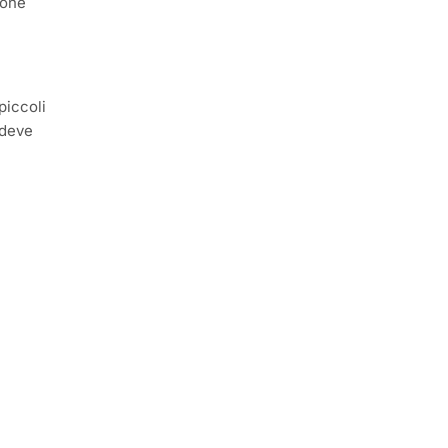
ione
piccoli
 deve