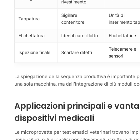
rivestimento
Sigillare il
Unità di
Tappatura
contenitore
inserimento tap
Etichettatura
Identificare il lotto
Etichettatrice
Telecamere e
Ispezione finale
Scartare difetti
sensori
La spiegazione della sequenza produttiva è importante per
una sola macchina, ma dall’integrazione di più moduli coo
Applicazioni principali e vanta
dispositivi medicali
Le microprovette per test ematici veterinari trovano impie
universitari, reti di analisi per allevamenti, strutture di ri