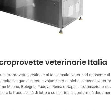
roprovette veterinarie Italia
er microprovette destinate ai test ematici veterinari consente di
raccolta sangue di piccolo volume per cliniche, ospedali veterina
come Milano, Bologna, Padova, Roma e Napoli, l’automazione ridu
igliora la tracciabilità di lotto e semplifica la conformità docume