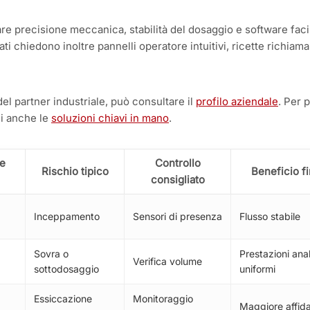
re precisione meccanica, stabilità del dosaggio e software faci
tati chiedono inoltre pannelli operatore intuitivi, ricette richiama
el partner industriale, può consultare il
profilo aziendale
. Per 
li anche le
soluzioni chiavi in mano
.
e
Controllo
Rischio tipico
Beneficio fi
consigliato
Inceppamento
Sensori di presenza
Flusso stabile
Sovra o
Prestazioni anal
Verifica volume
sottodosaggio
uniformi
Essiccazione
Monitoraggio
Maggiore affida