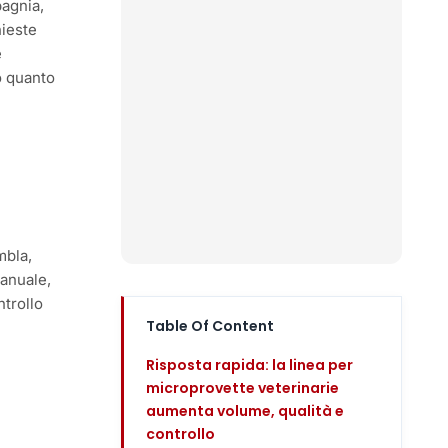
pagnia,
hieste
e
o quanto
a
mbla,
manuale,
ntrollo
Table Of Content
Risposta rapida: la linea per
microprovette veterinarie
aumenta volume, qualità e
controllo