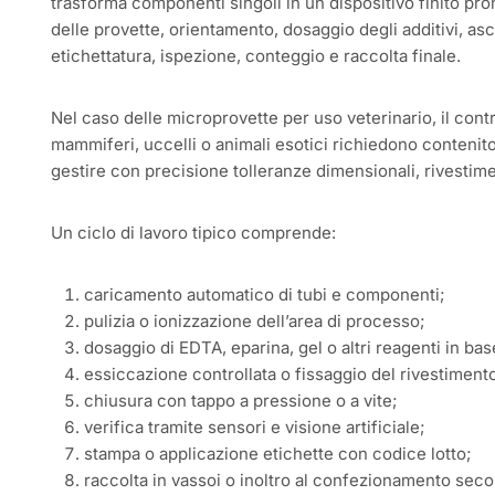
trasforma componenti singoli in un dispositivo finito pr
delle provette, orientamento, dosaggio degli additivi, as
etichettatura, ispezione, conteggio e raccolta finale.
Nel caso delle microprovette per uso veterinario, il contr
mammiferi, uccelli o animali esotici richiedono contenito
gestire con precisione tolleranze dimensionali, rivestiment
Un ciclo di lavoro tipico comprende:
caricamento automatico di tubi e componenti;
pulizia o ionizzazione dell’area di processo;
dosaggio di EDTA, eparina, gel o altri reagenti in bas
essiccazione controllata o fissaggio del rivestimento
chiusura con tappo a pressione o a vite;
verifica tramite sensori e visione artificiale;
stampa o applicazione etichette con codice lotto;
raccolta in vassoi o inoltro al confezionamento seco