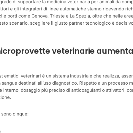
n grado di supportare la medicina veterinaria per animali da com
ttori e gli integratori di linee automatiche stanno ricevendo ric
tici e porti come Genova, Trieste e La Spezia, oltre che nelle are
esto scenario, scegliere il giusto partner tecnologico è decisiv
 microprovette veterinarie aument
t ematici veterinari è un sistema industriale che realizza, asse
ta sangue destinati all’uso diagnostico. Rispetto a un processo 
interno, dosaggio più preciso di anticoagulanti o attivatori, co
zione.
li sono cinque:
;