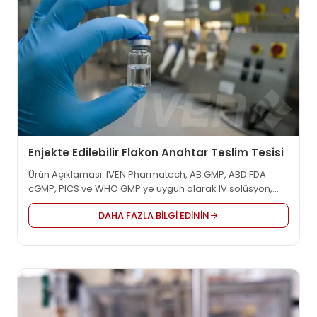
Enjekte Edilebilir Flakon Anahtar Teslim Tesisi
Ürün Açıklaması: IVEN Pharmatech, AB GMP, ABD FDA
cGMP, PICS ve WHO GMP'ye uygun olarak IV solüsyon,
aşı, onkoloji vb. gibi dünya çapındaki ilaç fabrikaları için
DAHA FAZLA BILGI EDININ
entegre mühendislik çözümü sağlayan anahtar teslimi
tesislerin öncü tedarikçisidir. En makul proje tasarımı,
yüksek kaliteli ekipman ve özelleştirilmiş hizmet
sunmaktayız...