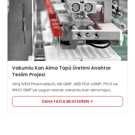
Vakumlu Kan Alma Tüpü Üretimi Anahtar
Teslim Projesi
Giriş IVEN Pharmatech, AB GMP, ABD FDA cGMP, PICS ve
WHO GMP'ye uygun olarak vakumlu kan alma tüpü,
şırınga, kan alma iğnesi, IV solüsyonu, OSD vb. gibi dünya
DAHA FAZLA BILGI EDININ
çapında ilaç ve medikal fabrikası için entegre
mühendislik çözümü sağlayan anahtar teslimi tesislerin
öncü tedarikçisidir. Ürün Videosu Detaylı Açıklama
IVEN'in vakumlu kan alma...