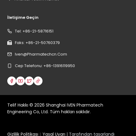
İletişime Geçin
Tel: +86-21-58716151
Faks: +86-21-50760379
Iven@pharmatechcn.com
Cep Telefonu: +86-13916119950
Telif Hakkı ©
2026
Shanghai IVEN Pharmatech
Engineering Co, Ltd. Tüm hakları saklıdır.
Gizlilik Politikası
︱
Yasal Uyarı
| Tarafından tasarlandı