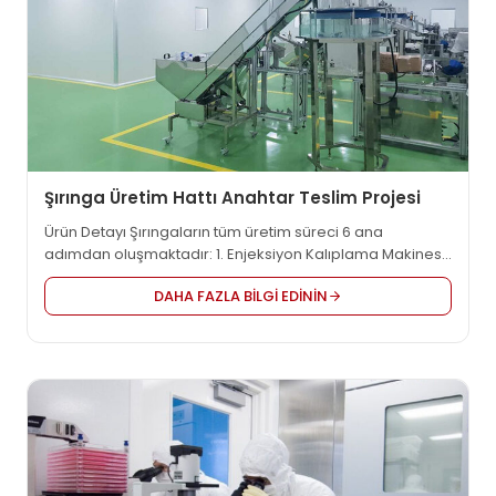
Şırınga Üretim Hattı Anahtar Teslim Projesi
Ürün Detayı Şırıngaların tüm üretim süreci 6 ana
adımdan oluşmaktadır: 1. Enjeksiyon Kalıplama Makinesi
2. Ölçekli Çizgi Baskı Makinesi 3. Birleştirme Makinesi 4.
DAHA FAZLA BILGI EDININ
Bireysel Şırınga Paketleme Makinesi: PE torba paketi /
blister paketi 5. İkincil paketleme ve KARTONLAMA İkincil
paketleme ve KARTONLAMA 6. EO sterilizatör Ürün
Videosu Çalışma Süreci: Avantajlarımız: Paylaşmak için
4S ana avantajı vardır ...