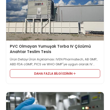
PVC Olmayan Yumuşak Torba IV Çözümü
Anahtar Teslim Tesis
Ürün Detayı Ürün Açıklaması: IVEN Pharmatech, AB GMP,
ABD FDA cGMP, PICS ve WHO GMP'ye uygun olarak IV
solüsyon, aşı, onkoloji vb. gibi dünya çapında ilaç
DAHA FAZLA BILGI EDININ
fabrikası için entegre mühendislik çözümü sağlayan
anahtar teslimi tesislerin öncü tedarikçisidir. En makul
proje tasarımını, yüksek kaliteli ekipmanı ve
özelleştirilmiş...