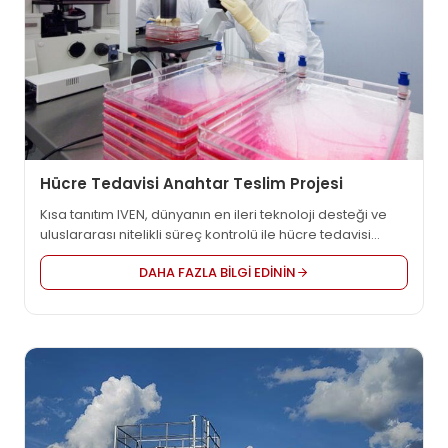
Hücre Tedavisi Anahtar Teslim Projesi
Kısa tanıtım IVEN, dünyanın en ileri teknoloji desteği ve
uluslararası nitelikli süreç kontrolü ile hücre tedavisi
fabrikası kurmanıza yardımcı olabilir. Hücre tedavisi
DAHA FAZLA BILGI EDININ
(hücresel tedavi, hücre nakli veya sitoterapi olarak da
adlandırılır), tıbbi bir etkiyi gerçekleştirmek için canlı
hücrelerin bir hastaya enjekte edildiği, aşılandığı veya
implante edildiği bir tedavidir ...