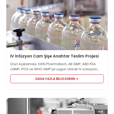
IV İnfüzyon Cam Şişe Anahtar Teslim Projesi
Ürün Açıklaması: IVEN Pharmatech, AB GMP, ABD FDA
cGMP, PICS ve WHO GMP'ye uygun olarak IV solüsyon,
aşı, onkoloji vb. gibi dünya çapındaki ilaç fabrikaları için
DAHA FAZLA BILGI EDININ
entegre mühendislik çözümü sağlayan anahtar teslimi
tesislerin öncü tedarikçisidir. En makul proje tasarımı,
yüksek kaliteli ekipman ve özelleştirilmiş hizmet
sunmaktayız...