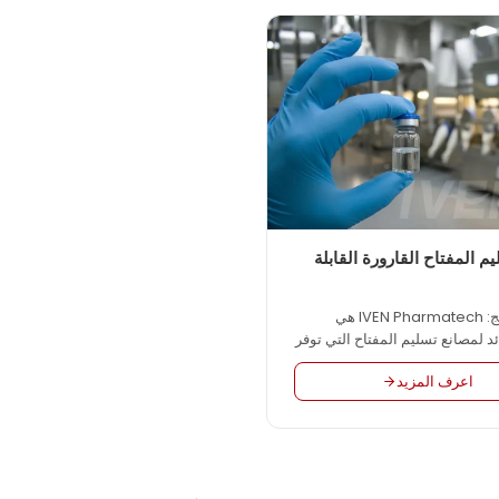
ومحلول OSD، وما إلى ذلك، بما يتوافق مع
المنتج فيديو عملية عمل المنتج: مزاي
صنيع الجيدة للاتحاد الأوروبي،
4S المزايا الرئيسية لمشاركة ...
تصنيع الجيدة لإدارة الأغذية
لأمريكية، وممارسات التصنيع
مة الصحة العالمية. فيديو المنتج
وصف تفصيلي للمنتج IVEN لجمع الدم
م المفتاح القارورة القابلة
وصف المنتج: IVEN Pharmatech هي
ئد لمصانع تسليم المفتاح التي توفر
 متكاملًا لمصانع الأدوية في جميع
اعرف المزيد
م مثل المحلول الوريدي واللقاح
ا إلى ذلك، وفقًا لممارسات التصنيع
الجيدة للاتحاد الأوروبي وMPMP cGMP لإدارة
الأغذية والعقاقير الأمريكية وPICS وWHO
حن نقدم التصميم الأكثر منطقية
المعدات عالية الجودة والخدمة