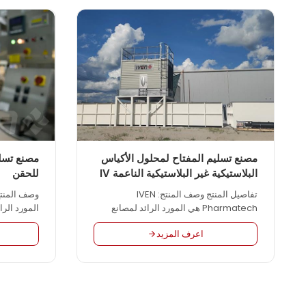
الأغذية والعقاقير الأمريكية وPICS وWHO
GMP. نحن نقدم التصميم الأكثر منطقية
ممارسات الت
للمشروع، والمعدات عالية الجودة والخدمة
وممارسات ال
المخصصة لـ
والعقاقير ا
الجيدة لمنظ
بالتفريغ...
مصنع تسليم المفتاح لمحلول الأكياس
مصنع تسلي
البلاستيكية غير البلاستيكية الناعمة IV
للحقن
تفاصيل المنتج وصف المنتج: IVEN
Pharmatech هي المورد الرائد لمصانع
المورد الرا
تسليم المفتاح التي توفر حلًا هندسيًا متكاملًا
حلًا هندسيًا
اعرف المزيد
لمصانع الأدوية في جميع أنحاء العالم مثل
أنحاء العال
المحلول الوريدي واللقاح والأورام وما إلى
والأورام وم
ذلك، وفقًا لممارسات التصنيع الجيدة للاتحاد
الأوروبي و FDA cGMP و PICS و WHO
GMP. نحن نقدم التصميم الأكثر منطقية
GMP. ن
للمشروع، والمعدات عالية الجودة والمعدات
للمشروع، و