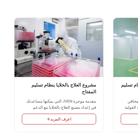
م تسليم
مشروع العلاج بالخلايا بنظام تسليم
المفتاح
لمحاقن
مقدمة موجزة IVEN، التي يمكنها مساعدتك
خطوات رئيسية: 1. آلة القولبة
في إعداد مصنع العلاج بالخلايا مع الدعم
بالحقن 2. آلة طباعة خط المقياس 3. آلة
التكنولوجي الأكثر تقدماً في العالم والتحكم
اعرف المزيد
ة: عبوة
الدولي المؤهل في العمليات. العلاج بالخلايا
ليف الثانوي
(يُطلق عليه أيضًا العلاج الخلوي أو زرع الخلايا
وني 6. جهاز تعقيم
أو العلاج الخلوي) هو علاج يتم فيه حقن خلايا