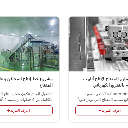
يم المفتاح لإنتاج أنابيب
مشروع خط إنتاج المحاقن بنظا
 بالتفريغ الكهربائي
المفتاح
مقدمة IVEN Pharmatech هي المورد
تفاصيل المنتج تتكون عملية إنتاج ا
نع تسليم المفتاح التي توفر حلولاً
بالكامل من 6 
ملة لمصانع الأدوية والمصانع
اعرف المزيد
اعرف المزيد
ميع أنحاء العالم مثل أنبوب جمع
التجميع 4. آلة تغليف الحقن الفردي
يغ، والمحاقن، وإبرة جمع الدم،
كيس PE / عبوة نفطة 5. التغ
لوريدي، ومحلول التفريغ الوريدي،
والتعبئة والتغليف الكرت