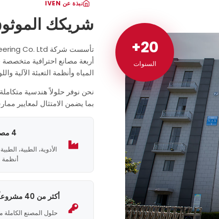
نبذة عن IVEN
ـ
شريكك الموثو
20+
20+
أربعة مصانع احترافية متخصصة في
السنوات
المياه وأنظمة التعبئة الآلية والل
نحن نوفر حلولاً هندسية متكاملة 
بما يضمن الامتثال لمعايير ممارس
4 مصانع متخصصة
الأدوية، الطبية، الطبية،
أنظمة ال
أكثر من 40 مشروعاً جاهزاً جاهزاً
حلول المصنع الكاملة م