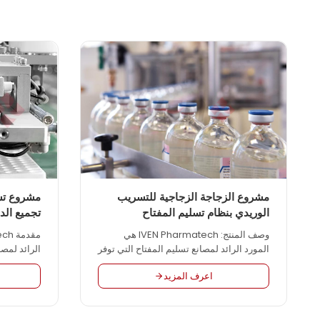
مشروع الزجاجة الزجاجية للتسريب
مشروع تسل
الوريدي بنظام تسليم المفتاح
تجميع الدم
وصف المنتج: IVEN Pharmatech هي
المورد الرائد لمصانع تسليم المفتاح التي توفر
الرائد لمصا
حلًا هندسيًا متكاملًا لمصانع الأدوية في جميع
هندسية متكا
اعرف المزيد
أنحاء العالم مثل المحلول الوريدي واللقاح
الطبية في ج
والأورام وما إلى ذلك، وفقًا لممارسات التصنيع
الدم بالتفر
الجيدة للاتحاد الأوروبي وMPMP cGMP لإدارة
والمحلول ا