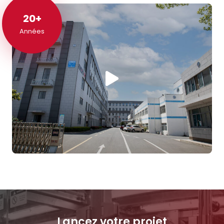
20+
20+
Années
Lancez votre projet