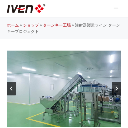
コ
ン
テ
ン
ホーム
»
ショップ
»
ターンキー工場
»
注射器製造ライン ターン
ツ
へ
キープロジェクト
ス
キ
ッ
プ