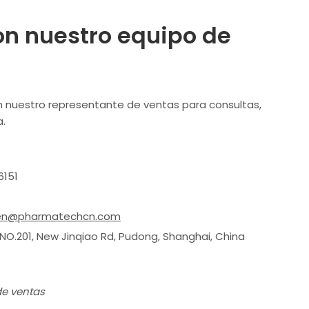
on nuestro equipo de
 nuestro representante de ventas para consultas,
a.
6151
en@pharmatechcn.com
a:NO.201, New Jinqiao Rd, Pudong, Shanghai, China
de ventas