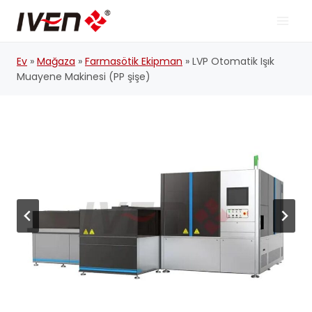
İçeriğe
geç
Ev
»
Mağaza
»
Farmasötik Ekipman
»
LVP Otomatik Işık
Muayene Makinesi (PP şişe)