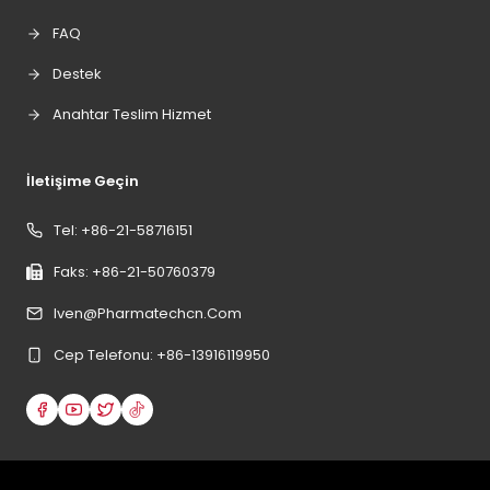
FAQ
Destek
Anahtar Teslim Hizmet
İletişime Geçin
Tel: +86-21-58716151
Faks: +86-21-50760379
Iven@pharmatechcn.com
Cep Telefonu: +86-13916119950