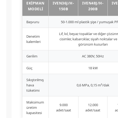
EKIPMAN
IVEN36J/H-
IVEN48J/H-
IV
MODELI
150B
200B
Başvuru
50-1.000 ml plastik şişe / yumuşak PP
Lif, kıl, beyaz topaklar ve diğer çözü
Denetim
cisimler, kabarcıklar, siyah noktalar ve
kalemleri
görünüm kusurları
Gerilim
AC 380V, 50Hz
Güç
18 kW
Sıkıştırılmış
hava
0,6 MPa, 0,15 m³/dak
tüketimi
Maksimum
9.000
12.000
üretim
adet/saat
adet/saat
a
kapasitesi