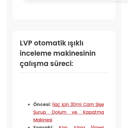
LVP otomatik ışıklı
inceleme makinesinin
çalışma süreci:
Öncesi:
İlaç için 30ml Cam Şişe
Şurup Dolum ve Kapatma
Makinesi
Sonraki:
Kan Alma İğnesi