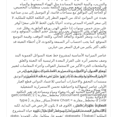
والتدريب، والبنية التحتية المساندة مثل الهواء المضغوط والمياه
في السعودية، قد ترتفع بعض بنود التكلفة بسبب متطلبات التخصيص،
المعالجة والطاقة والأرضيات الصحية.
أو الحاجة إلى التوافق مع مساحات قائمة، أو التوصيل إلى مدن صناعية
بعيدة عن الموانئ. لذلك من المهم النظر إلى التكلفة الكلية للملكية، لا
إلى سعر الشراء المبدئي وحده. أحيانًا يكون الخط الأعلى سعرًا أوفر
على مدى خمس سنوات إذا خفّض الهدر، ورفع الجاهزية، وقلل عدد
تحليل العائد على الاستثمار يجب أن يشمل حجم الطلب المتوقع، وعدد
العمالة المطلوبة، وسهّل اجتياز التأهيل.
الورديات، وسعر العبوة، والفاقد الحالي، وكلفة التوقف، وقيمة التوسع
المتوقع. كما يجب احتساب أثر السمعة والجودة، لأن أخطاء التعبئة قد
تكلف أكثر بكثير من فرق السعر بين خيارين.
عناصر الميزانية الأساسية لمشروع خط تعبئة السوائل الفموية البند
وصف مختصر أثره على القرار المعدة الرئيسية آلة التعبئة والغلق
والملحقات الجزء الأكبر من الاستثمار القوالب وأجزاء المقاسات لتغيير
أحجام العبوات والأغطية تحدد مرونة الخط التركيب والتشغيل
يوضح الجدول أن كثيرًا من المصاريف الحاسمة لا تظهر في العرض
الأولي للمعدة، ولذلك يجب إدراجها مبكرًا في خطة المشروع.
الاختبارات الأولية وضبط الأداء يؤثر على سرعة البدء التأهيل والتوثيق
مستندات التحقق والاختبارات أساسي للاعتماد الدوائي قطع الغيار
الأولى عناصر استهلاكية واحتياطية تحسن الاستمرارية التشغيلية
var سياق_مقارنة =
المرافق والبنية التحتية كهرباء وهواء ومياه ومساحة قد تغير التكلفة
document.getElementById(‘مخطط_مقارنة’).getContext(‘2
الإجمالية بشدة
d’);var مخطط_مقارنة = new Chart(سياق_مقارنة, {type:
‘bar’,data: {labels:
المقارنة تظهر أن المورد الأقوى قد لا يكون الأرخص في البداية، لكنه
[‘الامتثال’,’الخدمة’,’المرونة’,’السرعة’,’التكامل’,’تكلفة
غالبًا يحقق قيمة تشغيلية أعلى ومخاطر أقل خلال دورة حياة المشروع.
الملكية’],datasets: [{label: ‘تقييم حل متكامل عالي الجودة’,data: