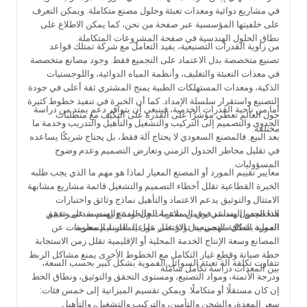
في مشاريع دوائية ومعدات تعبئة وحلول مصنع متكاملة. ويمكن التعرف
على خلفيتها المؤسسية عبر صفحة من نحن، كما يمكن الاطلاع على
نطاق الحلول الهندسية في صفحة المشروعات المتكاملة.
من زاوية القدرات التصنيعية، يفيد التعامل مع شركة تمتلك قواعد
تصنيع متخصصة بدل الاعتماد على التجميع فقط. وجود مصانع متخصصة
في معدات التعبئة والتغليف، وأنظمة المياه الدوائية، واللوجستيات
الذكية، ومعدات المستهلكات الطبية يمنح المشتري ثقة أعلى في جودة
التصنيع واستقرار سلسلة الإمداد. كما أن الخبرة في تنفيذ خطوط كثيرة
أما من ناحية القدرات الخدمية، فينبغي أن يتوافر دعم يمتد من دراسة
حول العالم تعطي مؤشرًا على القدرة على التكيّف مع متطلبات
الجدوى والتصميم إلى التركيب والتشغيل والتأهيل والتدريب وخدمة ما
مختلفة.
بعد البيع. فالمصنع السعودي لا يحتاج آلة فقط، بل يحتاج شريكًا يساعده
في تقليل مخاطر الجدول الزمني وتعارض التصميم وعدم وضوح
المسؤوليات.
معايير تقييم المورد أو المصنع المعيار لماذا هو مهم ما الذي يجب طلبه
الخبرة القطاعية تقلل أخطاء التصميم والتشغيل قائمة مشاريع مشابهة
الامتثال والتوثيق يدعم الاعتماد والتأهيل نماذج وثائق واختبارات
هذا الجدول يساعد فرق المشتريات والجودة والهندسة على تقييم
التخصيص الهندسي يضمن ملاءمة الحل للمنتج رسم مبدئي وتدفق
المورد بشكل منهجي بدل الاقتصار على المقارنة السعرية.
العملية الطاقة التصنيعية تؤثر على مواعيد التسليم معلومات عن
المصانع وسعة الإنتاج الخدمة المحلية أو الإقليمية تقلل زمن الاستجابة
خطة صيانة وقطع غيار التكامل مع الخطوط الأخرى يمنع مشاكل الربط
تتفاوت تكلفة آلة تعبئة السوائل الفموية بشكل كبير بحسب السعة،
بين المعدات دراسة تكامل شاملة
ودرجة الأتمتة، ومواد التصنيع، ومستوى التحقق والتوثيق، ونطاق الخط
إن كان مستقلًا أو متكاملًا. ويمكن تقسيم الميزانية إلى خمس فئات:
سعر المعدة، والشحن والتأمين، والتركيب والتشغيل، والتأهيل