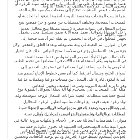
تعتمد طريقة التشغيل على نوع السائل ولزوجته وحساسيته للرغوة أو
مستوى السائل، ثم وضع الملصق، ثم التعبئة الثانوية.
الجسيمات. فبعض المنتجات تحتاج إلى مضخات مكبسية عالية الدقة،
بينما تناسب المنتجات منخفضة اللزوجة أنظمة التدفق أو الجاذبية أو
المضخات التمعجية. وتختلف المتطلبات بين مصنع وآخر؛ فمصنع ينتج
شراب السعال في عبوات صغيرة لا يشبه مصنعًا ينتج محاليل تغذية
داخل المنشأة الدوائية، تعمل هذه الآلة ضمن تسلسل محدد يشمل
فموية بأحجام أكبر.
تجهيز المحلول في خزانات التحضير، ثم نقله عبر أنابيب صحية إلى
خزان التوازن، ثم التعبئة في بيئة مضبوطة، وبعدها الغلق والفحص. وكل
جزء من هذا التسلسل يؤثر في سلامة المنتج النهائي. لذلك فإن اختيار
الآلة يتطلب فهمًا كاملًا لتصميم العملية وليس فقط لسعة التعبئة.
في السعودية، يكثر استخدام هذه الآلات في المصانع التي تخدم الطلب
الحكومي والخاص، إضافة إلى المصانع التي تستهدف التصدير إلى
أسواق الخليج وشمال أفريقيا. كما أن بعض خطوط الإنتاج تُصمم منذ
البداية لتكون قادرة على التبديل بين منتجات دوائية ومكملات غذائية،
وهو ما يزيد أهمية المرونة وسرعة التنظيف وتغيير المقاس.
أمثلة على المنتجات التي تستخدم لها آلة تعبئة السوائل الفموية نوع
المنتج خصائصه متطلبات التعبئة شرابات السعال لزوجة متوسطة وقد
تولد رغوة تعبئة دقيقة مع فوهات مناسبة لتقليل الرغوة المحاليل
يبين هذا الجدول أن نوع المنتج يحدد إلى حد كبير تقنية التعبئة
الفموية لزوجة منخفضة وتدفق سريع تحكم في الفيض ومنع التنقيط
المطلوبة، وبالتالي يوجه قرار الشراء منذ المراحل الأولى.
المعلقات تحتاج تجانسًا مستمرًا خزان مزود بتحريك ونظام تعبئة
متوازن الفيتامينات السائلة تعدد في الأحجام والنكهات مرونة عالية في
تغيير المقاسات المستحضرات العشبية قد تحتوي مكونات حساسة
تتجاوز فائدة هذه الآلات مجرد ملء العبوات. ففي التصنيع الدوائي
للضوء التوافق مع عبوات ملونة أو خاصة محاليل الأطفال تحتاج دقة
الحديث، تُستخدم لضبط جودة الجرعة، ودعم توحيد الدُفعات، وتحسين
جرعة شديدة رقابة جودة مشددة وتعبئة مستقرة