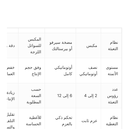
المكبس
نظام
مضخة سيرفو
مكبس
للسوائل
دقة وثبات
التعبئة
أو بيرستالتك
اللزجة
مستوى
نصف
أوتوماتيكي
وفق حجم
خفض
الأتمتة
أوتوماتيكي
كامل
الإنتاج
العمالة
عدد
حسب
زيادة
رؤوس
2 إلى 4
6 إلى 12
السعة
الإنتاجية
التعبئة
المطلوبة
تقليل
نظام
تحكم ذكي
للأغطية
عزم ثابت
التلف
التغطية
بالعزم
الحساسة
والتسريب