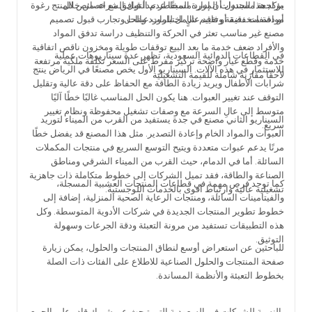
يؤكد هذا الجدول أن إدارة المخاطر تبدأ قبل الشراء، من خلال
مراجعة مستندات المورد مسبقًا عدم التوافق مع خصائص المنتج رغوة
مواصفات دقيقة وتقييم شامل للمورد والحل.
أو دقة منخفضة أو فاقد عالٍ اختبارات عينات وتجارب قبول تصميم
مصنع غير مناسب تعثر في الحركة والتنظيف دراسة تدفق المواد
والأفراد ضعف خدمة ما بعد البيع توقفات طويلة ومخزون ناقص اتفاقية
في القطاعات الدوائية السعودية، تظهر عدة سيناريوهات عملية
خدمة وقطع غيار واضحة تركيز مفرط على السعر تكلفة ملكية مرتفعة
للاستثمار في هذه الآلات. السيناريو الأول يخص مصنعًا في الرياض ينتج
لاحقًا مقارنة شاملة للقيمة التشغيلية
شرابات الأطفال ويريد زيادة الطاقة مع الحفاظ على دقة عالية وتقليل
التوقف عند تغيير العبوات. هنا يكون الحل المناسب غالبًا خطًا آليًا
متوسط إلى عالِ السرعة مع وصفات تشغيل محفوظة ونظام تغيير
السيناريو الثاني مصنع في جدة يستفيد من القرب من الميناء لتوريد
سريع.
العبوات والمواد الخام وإعادة التصدير. مثل هذا المصنع قد يفضل خطًا
مرنًا يدعم عبوات متعددة ويتيح التوسع السريع في منتجات المكملات
السائلة. أما في الدمام، حيث القرب من الميناء الشرقي ومناطق
الصناعة والطاقة، فقد تميل الشركات إلى خطوط متكاملة ذات جاهزية
كما توجد فرص مهمة في قطاعات المنتجات العشبية المسجلة،
تشغيلية عالية وارتباط أقوى بالخدمات اللوجستية.
والفيتامينات السائلة، ومنتجات الرعاية الصحية المنزلية، إضافة إلى
خطوط تطوير المنتجات الجديدة في شركات الأدوية المتوسطة. وكل
هذه التطبيقات تستفيد من مرونة التعبئة ودقة الجرعات وسهولة
التوثيق.
للباحثين عن استعراض أوسع لنطاق المنتجات والحلول، يمكن زيارة
صفحة المنتجات والحلول الصناعية للاطلاع على الفئات ذات الصلة
بخطوط التعبئة والأنظمة المساندة.
بالنسبة للشركات في السعودية التي تبحث عن شريك قادر على الجمع