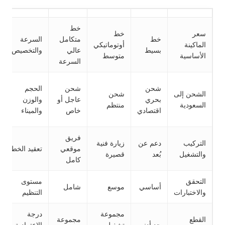
خط
سعر
خط
خط
متكامل
السرعة
الماكينة
أوتوماتيكي
بسيط
عالي
والتخصيص
الأساسية
متوسط
السرعة
شحن
شحن
الحجم
الشحن إلى
شحن
بحري
عاجل أو
والوزن
السعودية
منتظم
اقتصادي
خاص
والميناء
فريق
التركيب
دعم عن
زيارة فنية
موقعي
تعقيد الخط
والتشغيل
بُعد
قصيرة
كامل
التحقق
مستوى
أساسي
موسع
شامل
والاختبارات
التنظيم
مجموعة
درجة
القطع
مجموعة
حد أدنى
تشغيل
الاعتمادية