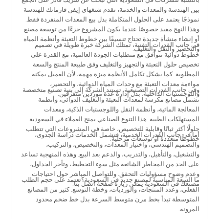
بين الهندسة والمعدات والخدمة، تقدم شنغهاي إيفن فارماتك للهندسة
نموذجًا يعتمد على الحلول المتكاملة بدل بيع المعدات المنفردة فقط.
وهذا النهج مفيد خصوصًا عندما يكون المشروع جزءًا من توسعة مصنع
أو إنشاء منشأة جديدة تحتاج تنسيقًا بين خطوط التعبئة وأنظمة المياه
في جانب القدرات التقنية، تمتلك الشركة خبرة طويلة في تصميم
والتحضير والنقل والتغليف.
خطوط دوائية تتوافق مع متطلبات الجودة العالمية، مع القدرة على
تخصيص حلول التعبئة والتجهيز والتغليف وفق طبيعة المنتج والسعة
المطلوبة. كما يشكل تكامل الأنظمة ميزة مهمة، لأن العميل يمكنه
مواءمة معدات التعبئة مع وحدات المياه الدوائية، والتحضير،
وفي جانب القدرات التصنيعية، تستند الشركة إلى بنية تصنيع متخصصة
واللوجستيات الداخلية، بدل إدارة عدة موردين متفرقين.
تشمل مصانع مكرسة لمعدات التعبئة والتغليف الدوائي، وأنظمة
المعالجة المائية، وأنظمة النقل واللوجستيات الذكية، ومعدات
المستهلكات الطبية. هذا التنوع الصناعي يمنح العملاء في السعودية
حلولًا أكثر ثباتًا وقابلية للتخصيص، خاصة في المشروعات التي تتطلب
أما في جانب القدرات الخدمية، فتشمل الخدمات دراسة الجدوى،
خطوطًا متعددة أو توسعات مرحلية.
والتصميم الهندسي، واختيار المعدات، والتخصيص، والتركيب،
والتشغيل، والتأهيل، والتدريب، والدعم بعد البيع. وهذه المنهجية تساعد
على الحد من المخاطر الشائعة مثل سوء التخطيط، وتأخر الجداول،
وعدم وضوح مسؤوليات التحقق. وللتواصل المباشر حول احتياجات
ما السعة المناسبة لمصنع جديد في السعودية؟تعتمد على حجم الطلب
مصنعك في السعودية يمكن زيارة صفحة اتصل بنا.
الفعلي، وعدد المنتجات، والورديات، وخطة التوسع. كثير من المصانع
المتوسطة تبدأ بخط مرن متوسط السرعة بدل خط ضخم محدود
المرونة.