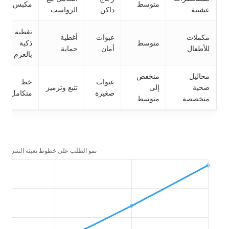
متوسط
مكبس
عشبية
داكن
الرواسب
تغطية
مكملات
عبوات
أغطية
متوسط
ذكية
للأطفال
أمان
حماية
بالعزم
محاليل
منخفض
عبوات
خط
صحية
إلى
تتبع وترميز
صغيرة
متكامل
متخصصة
متوسط