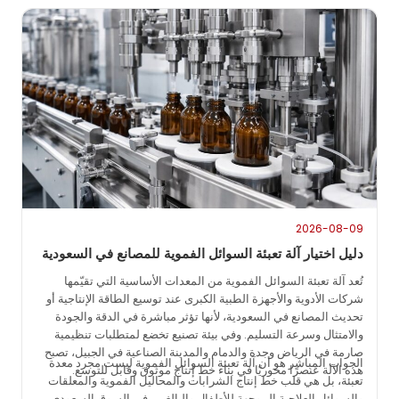
2026-08-09
دليل اختيار آلة تعبئة السوائل الفموية للمصانع في السعودية
تُعد آلة تعبئة السوائل الفموية من المعدات الأساسية التي تقيّمها
شركات الأدوية والأجهزة الطبية الكبرى عند توسيع الطاقة الإنتاجية أو
تحديث المصانع في السعودية، لأنها تؤثر مباشرة في الدقة والجودة
والامتثال وسرعة التسليم. وفي بيئة تصنيع تخضع لمتطلبات تنظيمية
صارمة في الرياض وجدة والدمام والمدينة الصناعية في الجبيل، تصبح
الجواب المباشر هو أن آلة تعبئة السوائل الفموية ليست مجرد معدة
هذه الآلة عنصرًا محوريًا في بناء خط إنتاج موثوق وقابل للتوسع.
تعبئة، بل هي قلب خط إنتاج الشرابات والمحاليل الفموية والمعلقات
والسوائل العلاجية الموجهة للأطفال والبالغين. في السوق السعودي،