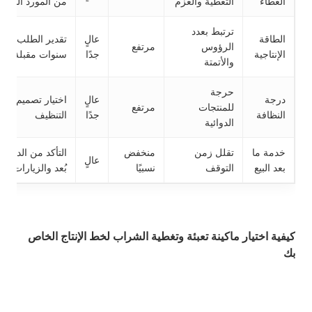
الغطاء
التغطية والعزم
من المورد المحل
ترتبط بعدد
الطاقة
عالٍ
تقدير الطلب لثلا
الرؤوس
مرتفع
الإنتاجية
جدًا
سنوات مقبلة
والأتمتة
حرجة
درجة
عالٍ
اختيار تصميم سه
للمنتجات
مرتفع
النظافة
جدًا
التنظيف
الدوائية
خدمة ما
تقلل زمن
منخفض
التأكد من الدعم 
عالٍ
بعد البيع
التوقف
نسبيًا
بُعد والزيارات الم
كيفية اختيار ماكينة تعبئة وتغطية الشراب لخط الإنتاج الخاص
بك