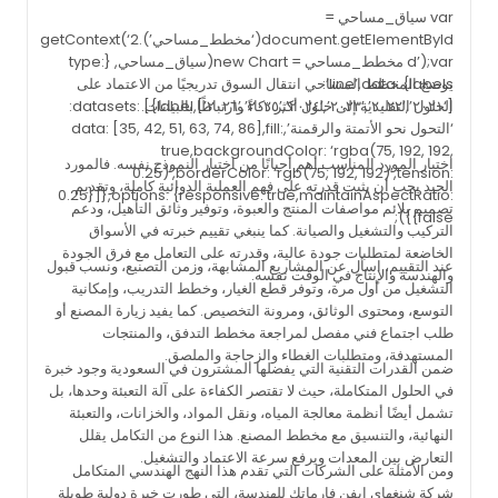
var سياق_مساحي =
document.getElementById(‘مخطط_مساحي’).getContext(‘2
d’);var مخطط_مساحي = new Chart(سياق_مساحي, {type:
‘line’,data: {labels:
يوضح المخطط المساحي انتقال السوق تدريجيًا من الاعتماد على
الحلول التقليدية إلى حلول أكثر ذكاءً وارتباطًا بالبيانات.
[‘٢٠٢١’,’٢٠٢٢’,’٢٠٢٣’,’٢٠٢٤’,’٢٠٢٥’,’٢٠٢٦’],datasets: [{label:
‘التحول نحو الأتمتة والرقمنة’,data: [35, 42, 51, 63, 74, 86],fill:
true,backgroundColor: ‘rgba(75, 192, 192,
اختيار المورد المناسب أهم أحيانًا من اختيار النموذج نفسه. فالمورد
0.25)’,borderColor: ‘rgb(75, 192, 192)’,tension:
الجيد يجب أن يثبت قدرته على فهم العملية الدوائية كاملة، وتقديم
0.25}]},options: {responsive: true,maintainAspectRatio:
تصميم يلائم مواصفات المنتج والعبوة، وتوفير وثائق التأهيل، ودعم
false}});
التركيب والتشغيل والصيانة. كما ينبغي تقييم خبرته في الأسواق
الخاضعة لمتطلبات جودة عالية، وقدرته على التعامل مع فرق الجودة
عند التقييم، اسأل عن المشاريع المشابهة، وزمن التصنيع، ونسب قبول
والهندسة والإنتاج في الوقت نفسه.
التشغيل من أول مرة، وتوفر قطع الغيار، وخطط التدريب، وإمكانية
التوسع، ومحتوى الوثائق، ومرونة التخصيص. كما يفيد زيارة المصنع أو
طلب اجتماع فني مفصل لمراجعة مخطط التدفق، والمنتجات
المستهدفة، ومتطلبات الغطاء والزجاجة والملصق.
ضمن القدرات التقنية التي يفضلها المشترون في السعودية وجود خبرة
في الحلول المتكاملة، حيث لا تقتصر الكفاءة على آلة التعبئة وحدها، بل
تشمل أيضًا أنظمة معالجة المياه، ونقل المواد، والخزانات، والتعبئة
النهائية، والتنسيق مع مخطط المصنع. هذا النوع من التكامل يقلل
التعارض بين المعدات ويرفع سرعة الاعتماد والتشغيل.
ومن الأمثلة على الشركات التي تقدم هذا النهج الهندسي المتكامل
شركة شنغهاي إيفن فارماتك للهندسة، التي طورت خبرة دولية طويلة