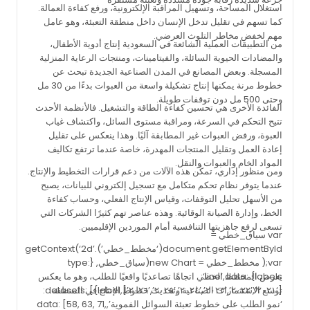
استغلال المساحة، وتسهيل المراقبة الإلكترونية، ورفع كفاءة العمالة.
كما تسهم في تقليل تدخل الإنسان داخل منطقة التعبئة، وهو عامل
مهم لخفض مخاطر التلوث العرضي.
من التطبيقات العملية الشائعة في السعودية إنتاج أدوية الأطفال،
والمضادات الحيوية السائلة، والفيتامينات، ومنتجات الرعاية المنزلية
المسجلة. وبعض المصانع في المدن الصناعية الجديدة تبحث عن
خطوط مرنة يمكنها إنتاج تشكيلة واسعة من العبوات بدءًا من 30 مل
وحتى 500 مل دون توقفات طويلة.
الفائدة الأخرى هي تحسين كفاءة الطاقة والتشغيل. فالأنظمة الأحدث
تتيح التحكم في السرعة، ومراقبة مستوى السائل، واكتشاف غياب
العبوة، ورفض العبوات غير المطابقة آليًا. وهذا ينعكس على تقليل
إعادة العمل وتقليل المنتجات المهدرة، خاصة عندما ترتفع تكاليف
المواد الخام والعبوات والنقل.
ومن منظور إداري، تمكّن هذه الآلات من دعم قرارات التخطيط والإنتاج.
عندما يتوفر نظام تحكم متكامل مع تسجيل إلكتروني للبيانات، يصبح
من الأسهل تحليل التوقفات، وقياس الإنتاج الفعلي، وحساب كفاءة
الخط، وإدارة الصيانة الوقائية. وهذه عناصر تهم كثيرًا الشركات التي
تسعى لرفع جاهزيتها التنافسية أمام الموردين الإقليميين.
var سياق_خطي =
document.getElementById(‘مخطط_خطي’).getContext(‘2d’
);var مخطط_خطي = new Chart(سياق_خطي, {type:
‘line’,data: {labels:
يعرض المخطط الخطي اتجاهًا تصاعديًا واقعيًا للطلب، وهو ما يعكس
توسع الاستثمارات الصناعية وتحديث خطوط الإنتاج في المنطقة.
[‘٢٠٢١’,’٢٠٢٢’,’٢٠٢٣’,’٢٠٢٤’,’٢٠٢٥’,’٢٠٢٦’],datasets: [{label:
‘نمو الطلب على خطوط تعبئة السوائل الفموية’,data: [58, 63, 71,