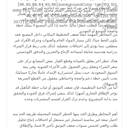
[95, 90, 88, 84, 93, 86],backgroundColor: ‘rgb(153, 102,
أكثر الأخطاء شيوعًا هي شراء خط بسرعة إنتاجية كبيرة لكنه غير
255)’},{label: ‘تقييم حل منخفض السعر محدود الخدمة’,data: [62,
مناسب لنطاق العبوات، أو اختيار مورد ضعيف في التوثيق، أو إهمال
48, 61, 73, 45, 57],backgroundColor: ‘rgb(201, 203,
التوافق بين خصائص المنتج ونظام التعبئة. كذلك تمثل التقديرات
207)’}]},options: {responsive: true,maintainAspectRatio:
المتفائلة جدًا للطلب خطرًا ماليًا، خاصة إذا كان المصنع لا يملك خطة
false}});
واضحة للتوسع أو التصدير.
من المخاطر المهمة أيضًا ضعف التخطيط المكاني داخل المصنع. فقد
يكون الخط جيدًا، لكن مسار المواد الخام والعبوات وحركة الأفراد غير
منطقي، مما يؤدي إلى اختناقات تشغيلية. لذلك يجب ربط قرار الشراء
بدراسة هندسية شاملة لمساحة الإنتاج والتخزين والتدفق اللوجستي.
هناك خطر آخر يتعلق بالصيانة وقطع الغيار. بعض المصانع تركز على
سعر الشراء وتغفل زمن الحصول على الأجزاء الحيوية. وفي بيئة
السوق السعودية، حيث تمثل استمرارية الإمداد عاملًا تجاريًا حساسًا،
يجب تأمين خطة دعم واضحة واحتياطي معقول من القطع السريعة
الاستهلاك.
أما من الناحية التنظيمية، فإن ضعف التوثيق أو غياب خطة التأهيل قد
يؤخر الإطلاق التجاري أشهرًا. لذلك ينبغي إشراك فرق الجودة والتحقق
منذ بداية المشروع، وعدم ترك القرار لقسم المشتريات وحده.
أهم المخاطر وطرق الحد منها الخطر النتيجة المحتملة طريقة الحد منه
اختيار سعة غير مناسبة استثمار غير مستغل أو اختناقات إنتاج تحليل
طلب واقعي لخمس سنوات ضعف التوثيق تأخير الاعتماد والإطلاق