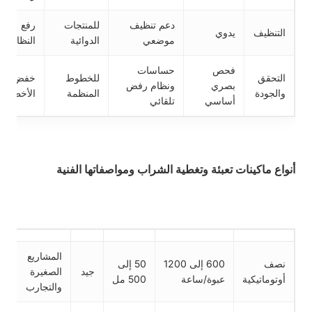
دعم تنظيف
للمنتجات
رفع
التنظيف
يدوي
موضعي
الدوائية
النظافة
فحص
حساسات
التحقق
للخطوط
خفض
بصري
ونظام رفض
والجودة
المنظمة
الأخطاء
أساسي
تلقائي
أنواع ماكينات تعبئة وتغطية الشراب ومواصفاتها الفنية
المشاريع
نصف
600 إلى 1200
50 إلى
جيد
الصغيرة
أوتوماتيكية
عبوة/ساعة
500 مل
والتجارب