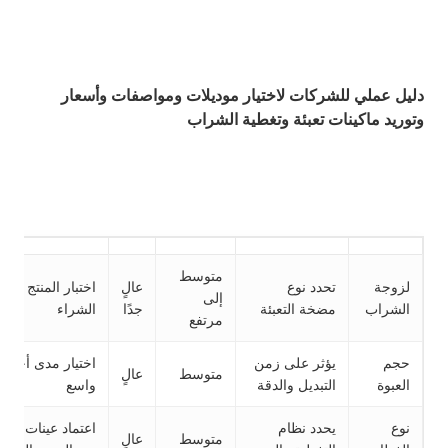
دليل عملي للشركات لاختيار موديلات ومواصفات وأسعار
وتوريد ماكينات تعبئة وتغطية الشراب
متوسط
لزوجة
تحدد نوع
عالٍ
اختبار المنتج فعليً
إلى
الشراب
مضخة التعبئة
جدًا
الشراء
مرتفع
حجم
يؤثر على زمن
اختيار مدى أحجام
متوسط
عالٍ
العبوة
التبديل والدقة
واسع
نوع
يحدد نظام
اعتماد عينات أغط
متوسط
عالٍ