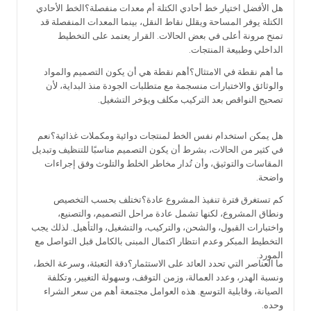
هل الأفضل اختيار خط أحادي الكتلة أم معدات منفصلة؟الخط الأحادي
الكتلة يوفر المساحة ويقلل نقاط النقل، بينما المعدات المنفصلة قد
تمنح مرونة أعلى في بعض الحالات. القرار يعتمد على التخطيط
الداخلي وطبيعة المنتجات.
ما أهم نقطة في الامتثال؟أهم نقطة هي أن يكون التصميم والمواد
والوثائق والاختبارات منسجمة مع متطلبات الجودة منذ البداية، لأن
تصحيح النواقص بعد التركيب مكلف ويؤخر التشغيل.
هل يمكن استخدام نفس الخط لمنتجات دوائية ومكملات غذائية؟نعم
في كثير من الحالات، بشرط أن يكون التصميم مناسبًا للتنظيف وتبديل
المقاسات والتوثيق، وأن تُدار مخاطر الخلط والتلوث وفق إجراءات
واضحة.
كم تستغرق فترة تنفيذ المشروع عادة؟تختلف بحسب التخصيص
ونطاق المشروع، لكنها تشمل عادة مراحل التصميم، والتصنيع،
واختبارات القبول، والشحن، والتركيب، والتشغيل، والتأهيل. لذلك يجب
التخطيط المبكر وعدم انتظار اكتمال المبنى بالكامل قبل التواصل مع
المورد.
ما العناصر التي تحدد العائد على الاستثمار؟دقة التعبئة، وسرعة الخط،
ونسبة الهدر، وعدد العمالة، وزمن التوقف، وسهولة التغيير، وتكلفة
الصيانة، وقابلية التوسع. هذه العوامل مجتمعة أهم من سعر الشراء
وحده.