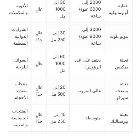
2000 إلى
30 إلى
خطية
الأدوية
6000 عبوة/
1000
عالٍ
أوتوماتيكية
والمكملات
ساعة
مل
3000 إلى
الشرابات
30 إلى
عالٍ
مونو بلوك
9000 عبوة/
الدوائية
250 مل
جدًا
ساعة
المنظمة
60 إلى
تعبئة
يعتمد على عدد
السوائل
1000
عالٍ
بمكبس
الرؤوس
اللزجة
مل
تعبئة
منتجات
20 إلى
عالٍ
بمضخة
عالي المرونة
متعددة
500 مل
جدًا
سيرفو
الأحجام
المنتجات
تعبئة
10 إلى
عالٍ
متوسطة
الحساسة
بيرستالتك
250 مل
جدًا
والنظيفة