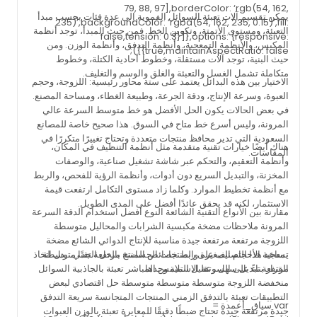
79, 88, 97],borderColor: ‘rgb(54, 162,
يمكن تقسيم آلات تعبئة السوائل الفموية إلى عدة فئات بحسب مبدأ
235)’,backgroundColor: ‘rgba(54, 162, 235, 0.15)’,fill:
التعبئة، ومستوى الأتمتة، وتكوين الخط. فمن حيث المبدأ، توجد أنظمة
false,tension: 0.3}]},options: {responsive:
المكبس، والأنظمة التمعجية، وأنظمة التدفق، وأنظمة الوزن. ومن
true,maintainAspectRatio: false}});
حيث البنية، توجد آلات مستقلة، وخطوط أحادية الكتلة، وخطوط
متكاملة تشمل الغسل والتعبئة والغلق والوسم والتغليف.
الاختيار بين هذه البدائل يعتمد على ستة محاور رئيسية: اللزوجة، وحجم
العبوة، وسرعة الإنتاج، ودقة الجرعة، وطبيعة الغطاء، ومساحة المصنع.
في بعض الحالات يكون الحل الأفضل هو خط متوسط السرعة عالي
المرونة، وليس أسرع خط متاح في السوق. هذا صحيح خاصة للمصانع
السعودية التي تدير محافظ منتجات متعددة وتحتاج تغييرًا متكررًا في
هناك أيضًا خيارات تقنية متقدمة مثل أنظمة التنظيف في المكان،
المقاسات.
وأنظمة التعقيم، والتحكم عبر شاشة تشغيل صناعية، والوصفات
المخزنة، والتبديل السريع دون أدوات، وأنظمة الرؤية للفحص، والربط
مع أنظمة تخطيط الموارد. وكلما زاد مستوى التكامل ارتفعت قيمة
الاستثمار، لكنه قد يحقق عائدًا أفضل على المدى الطويل.
مقارنة بين الأنواع التقنية الشائعة النوع أفضل استخدام الدقة السرعة
المرونة ملاحظات مضخة مكبسية الشرابات والمحاليل متوسطة
اللزوجة مرتفعة مرتفعة جيدة مناسبة للإنتاج الدوائي الشائع مضخة
تمعجية الأحجام الصغيرة والمنتجات الحساسة مرتفعة جدًا متوسطة
يساعد هذا التصنيف على ربط خصائص المنتج بالحل التقني، بدل اتخاذ
القرار بناءً على السرعة الاسمية وحدها.
مرتفعة تبديل سهل وتقليل التلامس المباشر تعبئة بالجاذبية السوائل
منخفضة اللزوجة متوسطة متوسطة متوسطة حل اقتصادي لبعض
التطبيقات تعبئة بالتدفق الزمني المنتجات المتجانسة سريعة التدفق
var سياق_أعمدة =
جيدة مرتفعة جيدة تحتاج ضبطًا دقيقًا للمعايرة تعبئة بالوزن العبوات