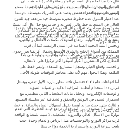
عالٍ جدًا مرتفعة ممتاز للمصانع المتوسطة والكبيرة خط شبه آلي
منخفض إلى متوسط متوسط جيدة محدود للبدايات أو الدفعات
الجدول يوضح أن الحل الأنسب يجب أن يُبنى على استراتيجية المصنع
وليس على سعر الشراء فقط.
الصغيرة تصنيع تعاقدي منخفض يعتمد على الشريك متوسطة متوسط
عند اختبار السوق عدة خطوط صغيرة متوسط جيد مرتفعة جيد للتنوع
العالي في المنتجات خط عالي السرعة واحد مرتفع جدًا عالٍ أقل نسبيًا
يشهد سوق معدات تعبئة السوائل الفموية في السعودية والخليج نموًا
ممتاز لحجم ثابت للإنتاج الضخم المستقر تحديث خط قائم اقتصادي
مدفوعًا بعدة عوامل: زيادة الطلب على التصنيع المحلي، التوسع في
نسبيًا جيد إذا نُفذ جيدًا تعتمد على البنية الحالية متوسط عند وجود بنية
منتجات الرعاية الأولية، ارتفاع استهلاك مكملات الأطفال والبالغين،
قابلة للتطوير
وتحسن البنية التحتية الصناعية في المدن الرئيسة. كما أن قرب
المملكة من أسواق الخليج والشرق الأوسط وشمال أفريقيا يعزز جدوى
من حيث العرض، تتنافس شركات محلية وإقليمية ودولية على هذا
الاستثمار في خطوط قابلة للتصدير.
القطاع، لكن المشترين الكبار أصبحوا أكثر تركيزًا على الامتثال،
والخدمة، وقطع الغيار، وسجل المشاريع المنفذة، وليس فقط على
التكلفة. وهذا التحول مهم لأنه يقلل مخاطر التوقفات طويلة الأجل.
أما اتجاهات عام ٢٠٢٦ فتشمل ثلاثة محاور بارزة. الأول تقني، ويتمثل
في زيادة استخدام أنظمة المراقبة الذكية، والصيانة التنبؤية،
والوصفات الإلكترونية، وتحليل بيانات التشغيل. الثاني تنظيمي، مع
استمرار التشدد في التوثيق والتحقق والشفافية عبر سلسلة التصنيع.
والثالث بيئي، حيث تتزايد أهمية تقليل استهلاك المياه والطاقة، واختيار
في السوق السعودي، من المتوقع أن ترتفع قيمة الخطوط التي تقدم
تصميمات تدعم الاستدامة وتقليل الهدر.
توازنًا بين الامتثال العالي والمرونة التشغيلية، لا سيما للمصانع الواقعة
قرب مراكز التوزيع واللوجستيات مثل الرياض والدمام وجدة، حيث
تلعب سرعة التوريد واستمرارية الخدمة دورًا حاسمًا.