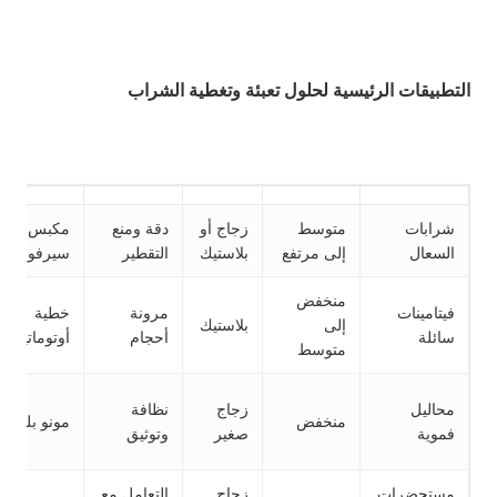
التطبيقات الرئيسية لحلول تعبئة وتغطية الشراب
شرابات
متوسط
زجاج أو
دقة ومنع
مكبس أو
السعال
إلى مرتفع
بلاستيك
التقطير
سيرفو
منخفض
فيتامينات
مرونة
خطية
إلى
بلاستيك
سائلة
أحجام
أوتوماتيكية
متوسط
محاليل
زجاج
نظافة
منخفض
مونو بلوك
فموية
صغير
وتوثيق
مستحضرات
زجاج
التعامل مع