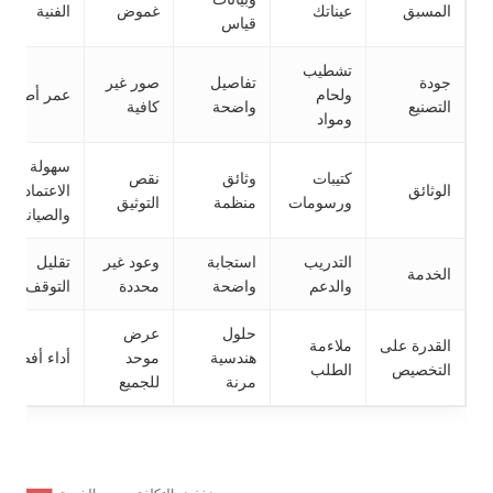
المسبق
عيناتك
غموض
الفنية
قياس
تشطيب
جودة
تفاصيل
صور غير
ولحام
عمر أطول
التصنيع
واضحة
كافية
ومواد
سهولة
كتيبات
وثائق
نقص
الوثائق
الاعتماد
ورسومات
منظمة
التوثيق
والصيانة
التدريب
استجابة
وعود غير
تقليل
الخدمة
والدعم
واضحة
محددة
التوقف
حلول
عرض
القدرة على
ملاءمة
هندسية
موحد
أداء أفضل
التخصيص
الطلب
مرنة
للجميع